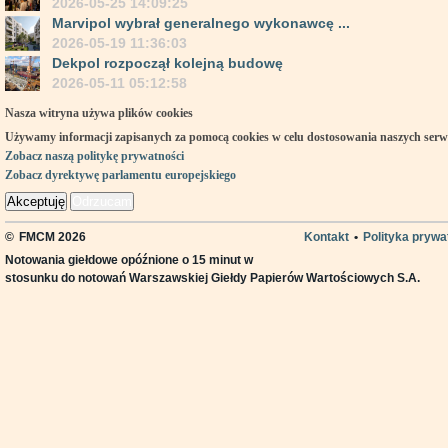
2026-05-25 14:09:25
Marvipol wybrał generalnego wykonawcę ...
2026-05-19 11:36:03
Dekpol rozpoczął kolejną budowę
2026-05-11 05:12:58
Nasza witryna używa plików cookies
Używamy informacji zapisanych za pomocą cookies w celu dostosowania naszych ser
Zobacz naszą politykę prywatności
Zobacz dyrektywę parlamentu europejskiego
Akceptuję
Odrzucam
©
FMCM 2026
Kontakt
•
Polityka prywa
Notowania giełdowe opóźnione o 15 minut w
stosunku do notowań Warszawskiej Giełdy Papierów Wartościowych S.A.