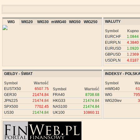
WALUTY
WIG
WIG20
WIG30
mWIG40
WIG50
WIG250
Symbol
Kupno
EURCHF
1.0844
EURPLN
4.3840
EURUSD
1.0920
GBPUSD
1.2369
USDPLN
4.0187
GIEŁDY - ŚWIAT
INDEKSY - POLSK
Symbol
Wartość
Symbol
Wa
EUSTX50
6507.75
mWIG40
61
Symbol
Wartość
GER30
21474.84
FRA40
8708.68
WIG
795
JPN225
21474.84
HKG33
21474.84
WIG20lev
3
SPX500
7702.45
NAS100
21474.84
US30
21474.84
UK100
10860.11