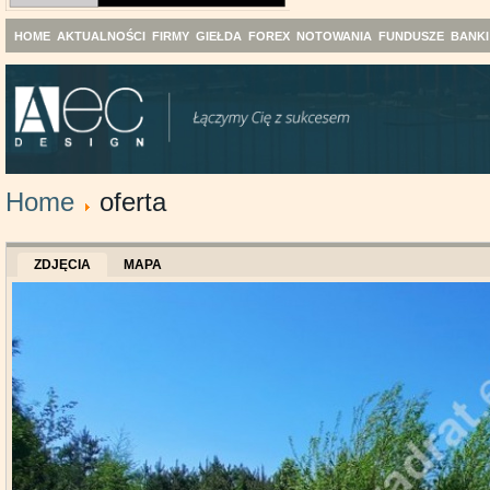
HOME
AKTUALNOŚCI
FIRMY
GIEŁDA
FOREX
NOTOWANIA
FUNDUSZE
BANKI
Home
oferta
ZDJĘCIA
MAPA