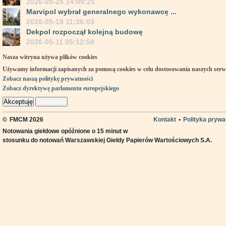
2026-05-25 14:09:25
Marvipol wybrał generalnego wykonawcę ...
2026-05-19 11:36:03
Dekpol rozpoczął kolejną budowę
2026-05-11 05:12:58
Nasza witryna używa plików cookies
Używamy informacji zapisanych za pomocą cookies w celu dostosowania naszych ser
Zobacz naszą politykę prywatności
Zobacz dyrektywę parlamentu europejskiego
Akceptuję
Odrzucam
©
FMCM 2026
Kontakt
•
Polityka prywa
Notowania giełdowe opóźnione o 15 minut w
stosunku do notowań Warszawskiej Giełdy Papierów Wartościowych S.A.