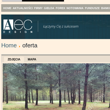
HOME
AKTUALNOŚCI
FIRMY
GIEŁDA
FOREX
NOTOWANIA
FUNDUSZE
BANKI
Home
oferta
ZDJĘCIA
MAPA