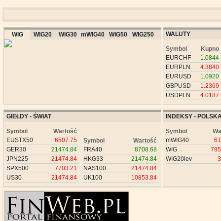
WALUTY
WIG
WIG20
WIG30
mWIG40
WIG50
WIG250
Symbol
Kupno
EURCHF
1.0844
EURPLN
4.3840
EURUSD
1.0920
GBPUSD
1.2369
USDPLN
4.0187
GIEŁDY - ŚWIAT
INDEKSY - POLSK
Symbol
Wartość
Symbol
Wa
EUSTX50
6507.75
mWIG40
61
Symbol
Wartość
GER30
21474.84
FRA40
8708.68
WIG
795
JPN225
21474.84
HKG33
21474.84
WIG20lev
3
SPX500
7703.21
NAS100
21474.84
US30
21474.84
UK100
10853.84