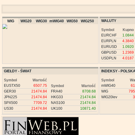
WALUTY
WIG
WIG20
WIG30
mWIG40
WIG50
WIG250
Symbol
Kupno
EURCHF
1.0844
EURPLN
4.3840
EURUSD
1.0920
GBPUSD
1.2369
USDPLN
4.0187
GIEŁDY - ŚWIAT
INDEKSY - POLSK
Symbol
Wartość
Symbol
Wa
EUSTX50
6507.75
mWIG40
61
Symbol
Wartość
GER30
21474.84
FRA40
8708.68
WIG
795
JPN225
21474.84
HKG33
21474.84
WIG20lev
3
SPX500
7709.72
NAS100
21474.84
US30
21474.84
UK100
10871.40