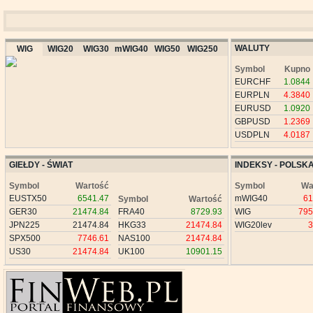
WALUTY
WIG
WIG20
WIG30
mWIG40
WIG50
WIG250
Symbol
Kupno
EURCHF
1.0844
EURPLN
4.3840
EURUSD
1.0920
GBPUSD
1.2369
USDPLN
4.0187
GIEŁDY - ŚWIAT
INDEKSY - POLSK
Symbol
Wartość
Symbol
Wa
EUSTX50
6541.47
mWIG40
61
Symbol
Wartość
GER30
21474.84
FRA40
8729.93
WIG
795
JPN225
21474.84
HKG33
21474.84
WIG20lev
3
SPX500
7746.61
NAS100
21474.84
US30
21474.84
UK100
10901.15