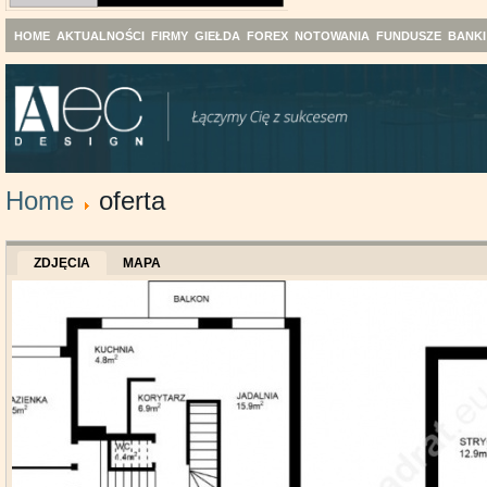
HOME
AKTUALNOŚCI
FIRMY
GIEŁDA
FOREX
NOTOWANIA
FUNDUSZE
BANKI
Home
oferta
ZDJĘCIA
MAPA