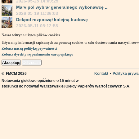
2026-05-25 14:09:25
Marvipol wybrał generalnego wykonawcę ...
2026-05-19 11:36:03
Dekpol rozpoczął kolejną budowę
2026-05-11 05:12:58
Nasza witryna używa plików cookies
Używamy informacji zapisanych za pomocą cookies w celu dostosowania naszych ser
Zobacz naszą politykę prywatności
Zobacz dyrektywę parlamentu europejskiego
Akceptuję
Odrzucam
©
FMCM 2026
Kontakt
•
Polityka prywa
Notowania giełdowe opóźnione o 15 minut w
stosunku do notowań Warszawskiej Giełdy Papierów Wartościowych S.A.