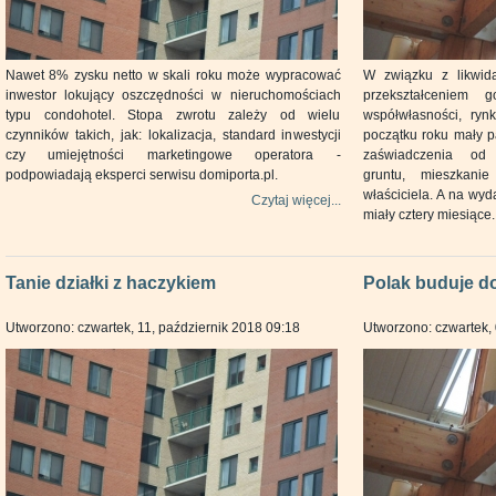
Nawet 8% zysku netto w skali roku może wypracować
W związku z likwida
inwestor lokujący oszczędności w nieruchomościach
przekształceniem
typu condohotel. Stopa zwrotu zależy od wielu
współwłasności, ry
czynników takich, jak: lokalizacja, standard inwestycji
początku roku mały pa
czy umiejętności marketingowe operatora -
zaświadczenia od 
podpowiadają eksperci serwisu domiporta.pl.
gruntu, mieszkani
właściciela. A na wy
Czytaj więcej...
miały cztery miesiące.
Tanie działki z haczykiem
Polak buduje 
Utworzono: czwartek, 11, październik 2018 09:18
Utworzono: czwartek, 