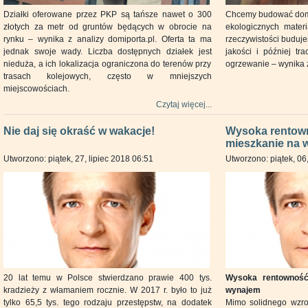
Działki oferowane przez PKP są tańsze nawet o 300
Chcemy budować domy
złotych za metr od gruntów będących w obrocie na
ekologicznych mater
rynku – wynika z analizy domiporta.pl. Oferta ta ma
rzeczywistości buduj
jednak swoje wady. Liczba dostępnych działek jest
jakości i później tr
nieduża, a ich lokalizacja ograniczona do terenów przy
ogrzewanie – wynika z
trasach kolejowych, często w mniejszych
miejscowościach.
Czytaj więcej...
Nie daj się okraść w wakacje!
Wysoka rentown
mieszkanie na 
Utworzono: piątek, 27, lipiec 2018 06:51
Utworzono: piątek, 06,
20 lat temu w Polsce stwierdzano prawie 400 tys.
Wysoka rentowność
kradzieży z włamaniem rocznie. W 2017 r. było to już
wynajem
tylko 65,5 tys. tego rodzaju przestępstw, na dodatek
Mimo solidnego wzro