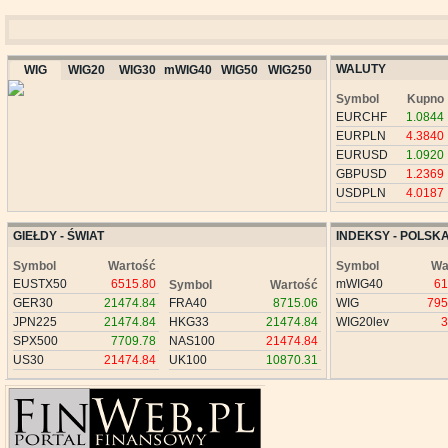
WALUTY
WIG
WIG20
WIG30
mWIG40
WIG50
WIG250
Symbol
Kupno
EURCHF
1.0844
EURPLN
4.3840
EURUSD
1.0920
GBPUSD
1.2369
USDPLN
4.0187
GIEŁDY - ŚWIAT
INDEKSY - POLSK
Symbol
Wartość
Symbol
Wa
EUSTX50
6515.80
mWIG40
61
Symbol
Wartość
GER30
21474.84
FRA40
8715.06
WIG
795
JPN225
21474.84
HKG33
21474.84
WIG20lev
3
SPX500
7709.78
NAS100
21474.84
US30
21474.84
UK100
10870.31