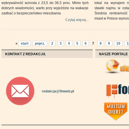
wykrywalność wzrosła z 23,5 do 36,5 proc. Mimo tych
lokal na wynajem na
dobrych wiadomości, warto przy wyjeździe na wakacje
stawki najmu w osta
zadbać o bezpieczeństwo mieszkania.
Średnia rentowność
miast w Polsce wynosi
Czytaj więcej...
«
start
poprz.
2
3
4
5
6
7
8
9
10
1
KONTAKT Z REDAKCJĄ
NASZE PORTALE
redakcja@finweb.pl