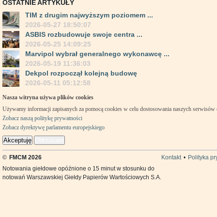
OSTATNIE ARTYKUŁY
TIM z drugim najwyższym poziomem ...
2026-05-27 18:50:07
ASBIS rozbudowuje swoje centra ...
2026-05-25 14:09:25
Marvipol wybrał generalnego wykonawcę ...
2026-05-19 11:36:03
Dekpol rozpoczął kolejną budowę
2026-05-11 05:12:58
Nasza witryna używa plików cookies
Używamy informacji zapisanych za pomocą cookies w celu dostosowania naszych serwisów
Zobacz naszą politykę prywatności
Zobacz dyrektywę parlamentu europejskiego
Akceptuję
Odrzucam
©
FMCM 2026
Kontakt
•
Polityka p
Notowania giełdowe opóźnione o 15 minut w stosunku do
notowań Warszawskiej Giełdy Papierów Wartościowych S.A.