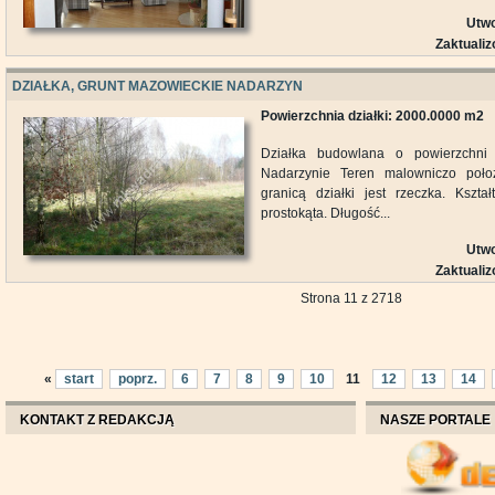
Utwo
Zaktuali
DZIAŁKA, GRUNT MAZOWIECKIE NADARZYN
Powierzchnia działki: 2000.0000 m2
Działka budowlana o powierzchni
Nadarzynie Teren malowniczo położ
granicą działki jest rzeczka. Kszta
prostokąta. Długość...
Utwo
Zaktuali
Strona 11 z 2718
«
start
poprz.
6
7
8
9
10
11
12
13
14
KONTAKT Z REDAKCJĄ
NASZE PORTALE