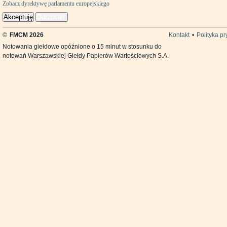
Zobacz dyrektywę parlamentu europejskiego
Akceptuję
Odrzucam
©
FMCM 2026
Kontakt
•
Polityka p
Notowania giełdowe opóźnione o 15 minut w stosunku do
notowań Warszawskiej Giełdy Papierów Wartościowych S.A.