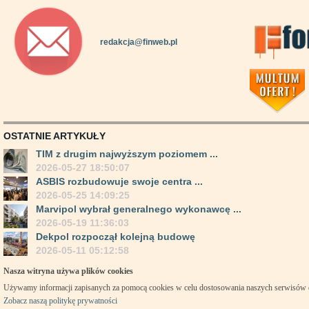
redakcja@finweb.pl
OSTATNIE ARTYKUŁY
TIM z drugim najwyższym poziomem ...
2026-05-27 18:50:07
ASBIS rozbudowuje swoje centra ...
2026-05-25 14:09:25
Marvipol wybrał generalnego wykonawcę ...
2026-05-19 11:36:03
Dekpol rozpoczął kolejną budowę
2026-05-11 05:12:58
Nasza witryna używa plików cookies
Używamy informacji zapisanych za pomocą cookies w celu dostosowania naszych serwisów
Zobacz naszą politykę prywatności