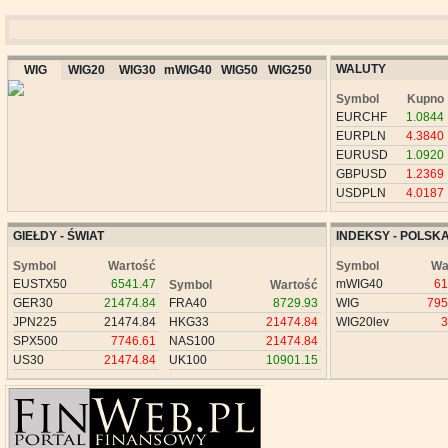
WALUTY
WIG
WIG20
WIG30
mWIG40
WIG50
WIG250
Symbol
Kupno
EURCHF
1.0844
EURPLN
4.3840
EURUSD
1.0920
GBPUSD
1.2369
USDPLN
4.0187
GIEŁDY - ŚWIAT
INDEKSY - POLSK
Symbol
Wartość
Symbol
Wa
EUSTX50
6541.47
mWIG40
61
Symbol
Wartość
GER30
21474.84
FRA40
8729.93
WIG
795
JPN225
21474.84
HKG33
21474.84
WIG20lev
3
SPX500
7746.61
NAS100
21474.84
US30
21474.84
UK100
10901.15