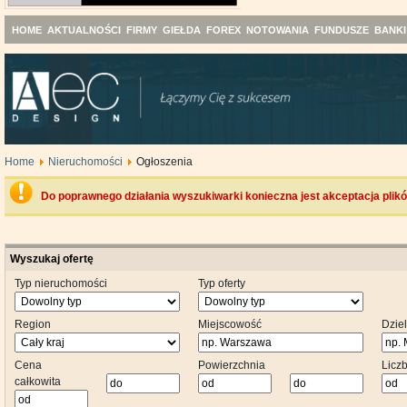
HOME
AKTUALNOŚCI
FIRMY
GIEŁDA
FOREX
NOTOWANIA
FUNDUSZE
BANKI
Home
Nieruchomości
Ogłoszenia
Do poprawnego działania wyszukiwarki konieczna jest akceptacja plik
Wyszukaj ofertę
Typ nieruchomości
Typ oferty
Region
Miejscowość
Dzie
Cena
Powierzchnia
Licz
całkowita