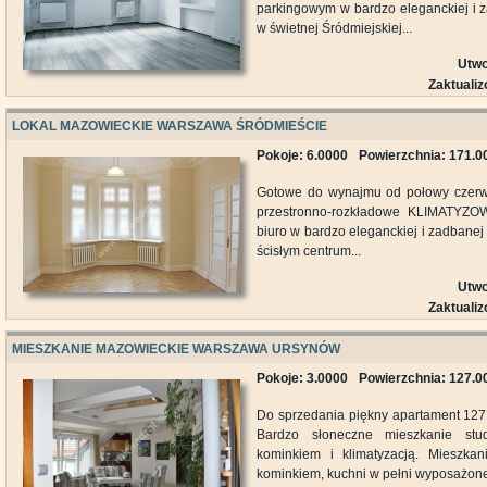
parkingowym w bardzo eleganckiej i 
w świetnej Śródmiejskiej...
Utwo
Zaktuali
LOKAL MAZOWIECKIE WARSZAWA ŚRÓDMIEŚCIE
Pokoje: 6.0000
Powierzchnia: 171.
Gotowe do wynajmu od połowy czerwc
przestronno-rozkładowe KLIMATYZ
biuro w bardzo eleganckiej i zadbanej 
ścisłym centrum...
Utwo
Zaktuali
MIESZKANIE MAZOWIECKIE WARSZAWA URSYNÓW
Pokoje: 3.0000
Powierzchnia: 127.
Do sprzedania piękny apartament 127
Bardzo słoneczne mieszkanie stu
kominkiem i klimatyzacją. Mieszkan
kominkiem, kuchni w pełni wyposażonej,