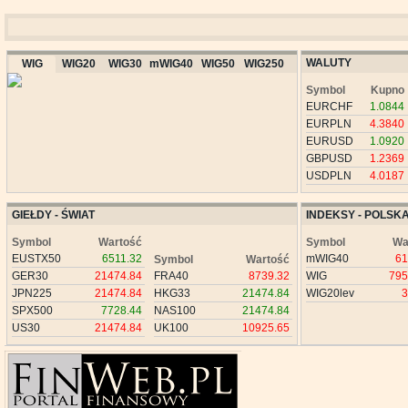
WALUTY
WIG
WIG20
WIG30
mWIG40
WIG50
WIG250
Symbol
Kupno
EURCHF
1.0844
EURPLN
4.3840
EURUSD
1.0920
GBPUSD
1.2369
USDPLN
4.0187
GIEŁDY - ŚWIAT
INDEKSY - POLSK
Symbol
Wartość
Symbol
Wa
EUSTX50
6511.32
mWIG40
61
Symbol
Wartość
GER30
21474.84
FRA40
8739.32
WIG
795
JPN225
21474.84
HKG33
21474.84
WIG20lev
3
SPX500
7728.44
NAS100
21474.84
US30
21474.84
UK100
10925.65