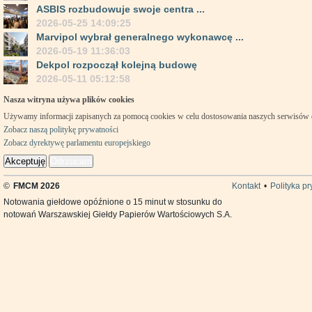
ASBIS rozbudowuje swoje centra ...
2026-05-25 14:09:25
Marvipol wybrał generalnego wykonawcę ...
2026-05-19 11:36:03
Dekpol rozpoczął kolejną budowę
2026-05-11 05:12:58
Nasza witryna używa plików cookies
Używamy informacji zapisanych za pomocą cookies w celu dostosowania naszych serwisów
Zobacz naszą politykę prywatności
Zobacz dyrektywę parlamentu europejskiego
Akceptuję
Odrzucam
©
FMCM 2026
Kontakt
•
Polityka p
Notowania giełdowe opóźnione o 15 minut w stosunku do
notowań Warszawskiej Giełdy Papierów Wartościowych S.A.