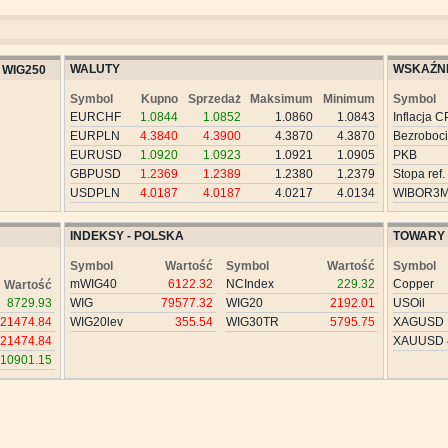
WALUTY
WSKAŹNI
WIG250
Symbol
Kupno
Sprzedaż
Maksimum
Minimum
Symbol
EURCHF
1.0844
1.0852
1.0860
1.0843
Inflacja C
EURPLN
4.3840
4.3900
4.3870
4.3870
Bezroboc
EURUSD
1.0920
1.0923
1.0921
1.0905
PKB
GBPUSD
1.2369
1.2389
1.2380
1.2379
Stopa ref.
USDPLN
4.0187
4.0187
4.0217
4.0134
WIBOR3
INDEKSY - POLSKA
TOWARY
Symbol
Wartość
Symbol
Wartość
Symbol
mWIG40
6122.32
NCIndex
229.32
Copper
Wartość
8729.93
WIG
79577.32
WIG20
2192.01
USOil
21474.84
WIG20lev
355.54
WIG30TR
5795.75
XAGUSD
21474.84
XAUUSD
10901.15