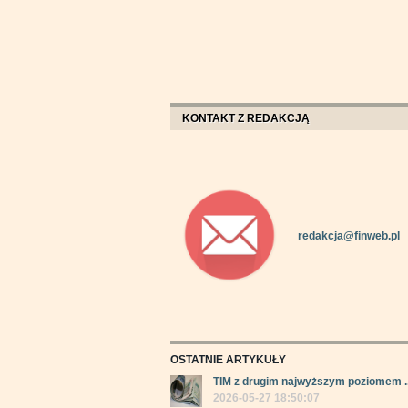
KONTAKT Z REDAKCJĄ
redakcja@finweb.pl
OSTATNIE ARTYKUŁY
TIM z drugim najwyższym poziomem ..
2026-05-27 18:50:07