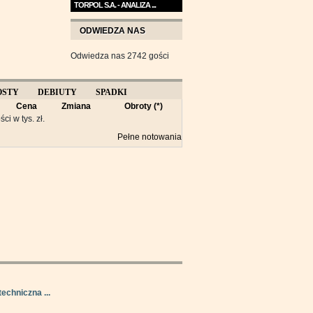
TORPOL S.A. - ANALIZA ...
Na przełomie sierpnia i
ODWIEDZA NAS
września wykres Torpolu ...
Odwiedza nas 2742 gości
OSTY
DEBIUTY
SPADKI
Cena
Zmiana
Obroty (*)
Y
ści w tys. zł.
Pełne notowania
techniczna ...