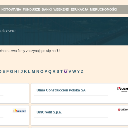
NOTOWANIA
FUNDUSZE
BANKI
WEEKEND
EDUKACJA
NIERUCHOMOŚCI
łna nazwa firmy zaczynające się na 'U'
U
D
E
F
G
H
I
J
K
L
M
N
O
P
Q
R
S
T
V
W
Y
Z
Ulma Construccion Polska SA
UniCredit S.p.a.