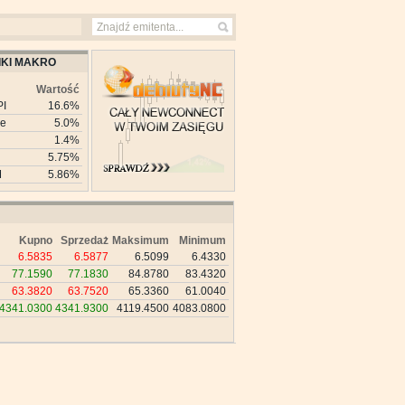
KI MAKRO
Wartość
PI
16.6%
ie
5.0%
1.4%
5.75%
M
5.86%
Kupno
Sprzedaż
Maksimum
Minimum
6.5835
6.5877
6.5099
6.4330
77.1590
77.1830
84.8780
83.4320
63.3820
63.7520
65.3360
61.0040
4341.0300
4341.9300
4119.4500
4083.0800