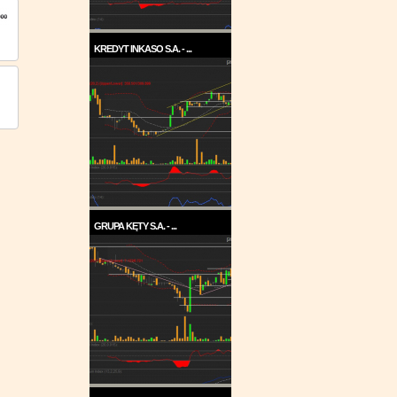
KREDYT INKASO S.A. - ...
Pod koniec roku 2017, a w
każdym razie w ...
GRUPA KĘTY S.A. - ...
Trend na wykresie Grupy Kęty
jest wzrostowy. ...