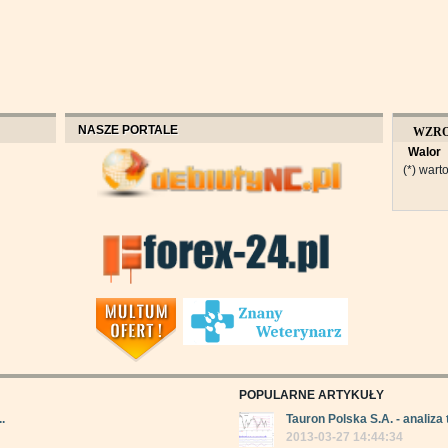
NASZE PORTALE
WZR
Walor
OBROT
(*) warto
POPULARNE ARTYKUŁY
.
Tauron Polska S.A. - analiza 
2013-03-27 14:44:34