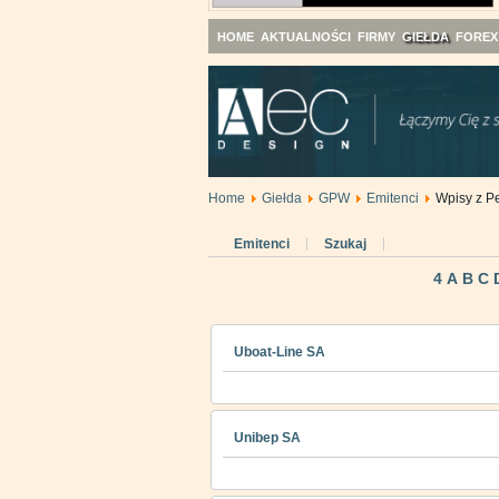
HOME
AKTUALNOŚCI
FIRMY
GIEŁDA
FOREX
Home
Giełda
GPW
Emitenci
Wpisy z Pe
Emitenci
Szukaj
4
A
B
C
Uboat-Line SA
Unibep SA