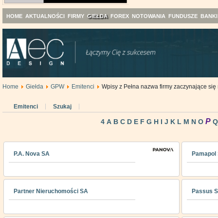
HOME
AKTUALNOŚCI
FIRMY
GIEŁDA
FOREX
NOTOWANIA
FUNDUSZE
BANKI
Home
Giełda
GPW
Emitenci
Wpisy z Pełna nazwa firmy zaczynające się 
Emitenci
Szukaj
P
4
A
B
C
D
E
F
G
H
I
J
K
L
M
N
O
P.A. Nova SA
Pamapol
Partner Nieruchomości SA
Passus S