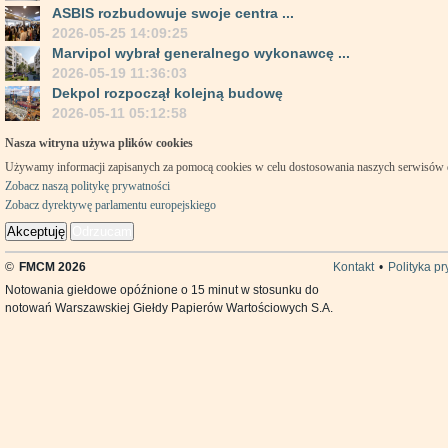
ASBIS rozbudowuje swoje centra ...
2026-05-25 14:09:25
Marvipol wybrał generalnego wykonawcę ...
2026-05-19 11:36:03
Dekpol rozpoczął kolejną budowę
2026-05-11 05:12:58
Nasza witryna używa plików cookies
Używamy informacji zapisanych za pomocą cookies w celu dostosowania naszych serwisów
Zobacz naszą politykę prywatności
Zobacz dyrektywę parlamentu europejskiego
Akceptuję
Odrzucam
©
FMCM 2026
Kontakt
•
Polityka p
Notowania giełdowe opóźnione o 15 minut w stosunku do
notowań Warszawskiej Giełdy Papierów Wartościowych S.A.