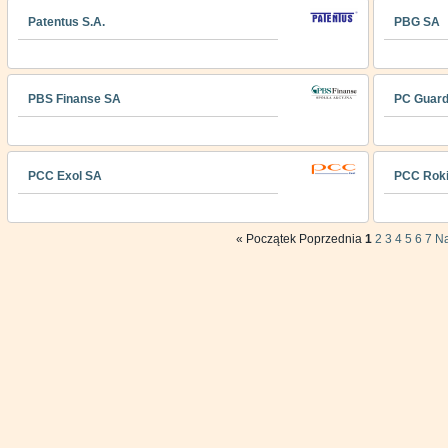
Patentus S.A.
PBG SA
PBS Finanse SA
PC Guar
PCC Exol SA
PCC Roki
«
Początek
Poprzednia
1
2
3
4
5
6
7
N