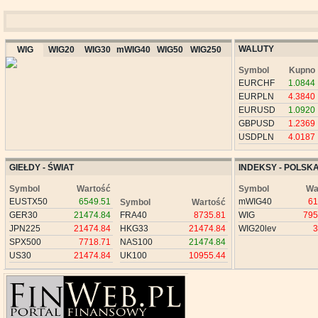
WALUTY
WIG
WIG20
WIG30
mWIG40
WIG50
WIG250
Symbol
Kupno
EURCHF
1.0844
EURPLN
4.3840
EURUSD
1.0920
GBPUSD
1.2369
USDPLN
4.0187
GIEŁDY - ŚWIAT
INDEKSY - POLSK
Symbol
Wartość
Symbol
Wa
EUSTX50
6549.51
mWIG40
61
Symbol
Wartość
GER30
21474.84
FRA40
8735.81
WIG
795
JPN225
21474.84
HKG33
21474.84
WIG20lev
3
SPX500
7718.71
NAS100
21474.84
US30
21474.84
UK100
10955.44