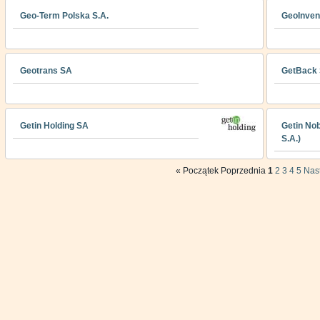
Geo-Term Polska S.A.
GeoInven
Geotrans SA
GetBack
Getin Holding SA
Getin Nob
S.A.)
«
Początek
Poprzednia
1
2
3
4
5
Nas