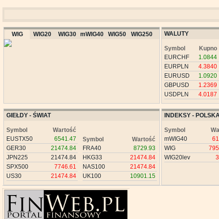
WALUTY
WIG
WIG20
WIG30
mWIG40
WIG50
WIG250
Symbol
Kupno
EURCHF
1.0844
EURPLN
4.3840
EURUSD
1.0920
GBPUSD
1.2369
USDPLN
4.0187
GIEŁDY - ŚWIAT
INDEKSY - POLSK
Symbol
Wartość
Symbol
Wa
EUSTX50
6541.47
mWIG40
61
Symbol
Wartość
GER30
21474.84
FRA40
8729.93
WIG
795
JPN225
21474.84
HKG33
21474.84
WIG20lev
3
SPX500
7746.61
NAS100
21474.84
US30
21474.84
UK100
10901.15