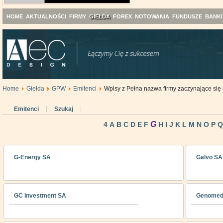
HOME
AKTUALNOŚCI
FIRMY
GIEŁDA
FOREX
NOTOWANIA
FUNDUSZE
BANKI
Home
Giełda
GPW
Emitenci
Wpisy z Pełna nazwa firmy zaczynające się 
Emitenci
Szukaj
G
4
A
B
C
D
E
F
H
I
J
K
L
M
N
O
P
Q
G-Energy SA
Galvo SA
GC Investment SA
Genomed