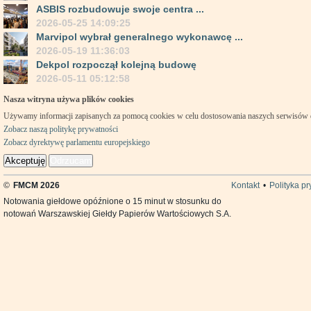
ASBIS rozbudowuje swoje centra ...
2026-05-25 14:09:25
Marvipol wybrał generalnego wykonawcę ...
2026-05-19 11:36:03
Dekpol rozpoczął kolejną budowę
2026-05-11 05:12:58
Nasza witryna używa plików cookies
Używamy informacji zapisanych za pomocą cookies w celu dostosowania naszych serwisów
Zobacz naszą politykę prywatności
Zobacz dyrektywę parlamentu europejskiego
Akceptuję
Odrzucam
©
FMCM 2026
Kontakt
•
Polityka p
Notowania giełdowe opóźnione o 15 minut w stosunku do
notowań Warszawskiej Giełdy Papierów Wartościowych S.A.