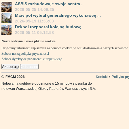
ASBIS rozbudowuje swoje centra ...
2026-05-25 14:09:25
Marvipol wybrał generalnego wykonawcę ...
2026-05-19 11:36:03
Dekpol rozpoczął kolejną budowę
2026-05-11 05:12:58
Nasza witryna używa plików cookies
Używamy informacji zapisanych za pomocą cookies w celu dostosowania naszych serwisów
Zobacz naszą politykę prywatności
Zobacz dyrektywę parlamentu europejskiego
Akceptuję
Odrzucam
©
FMCM 2026
Kontakt
•
Polityka p
Notowania giełdowe opóźnione o 15 minut w stosunku do
notowań Warszawskiej Giełdy Papierów Wartościowych S.A.