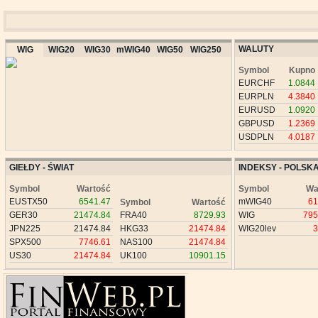
WALUTY
WIG
WIG20
WIG30
mWIG40
WIG50
WIG250
Symbol
Kupno
EURCHF
1.0844
EURPLN
4.3840
EURUSD
1.0920
GBPUSD
1.2369
USDPLN
4.0187
GIEŁDY - ŚWIAT
INDEKSY - POLSK
Symbol
Wartość
Symbol
Wa
EUSTX50
6541.47
mWIG40
61
Symbol
Wartość
GER30
21474.84
FRA40
8729.93
WIG
795
JPN225
21474.84
HKG33
21474.84
WIG20lev
3
SPX500
7746.61
NAS100
21474.84
US30
21474.84
UK100
10901.15