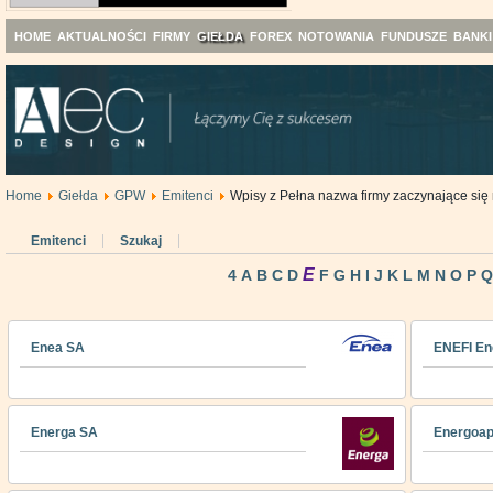
HOME
AKTUALNOŚCI
FIRMY
GIEŁDA
FOREX
NOTOWANIA
FUNDUSZE
BANKI
Home
Giełda
GPW
Emitenci
Wpisy z Pełna nazwa firmy zaczynające się 
Emitenci
Szukaj
E
4
A
B
C
D
F
G
H
I
J
K
L
M
N
O
P
Enea SA
ENEFI En
Energa SA
Energoap