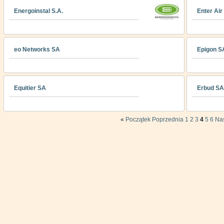
Energoinstal S.A.
Enter Air
eo Networks SA
Epigon S
Equitier SA
Erbud SA
«
Początek
Poprzednia
1
2
3
4
5
6
Na