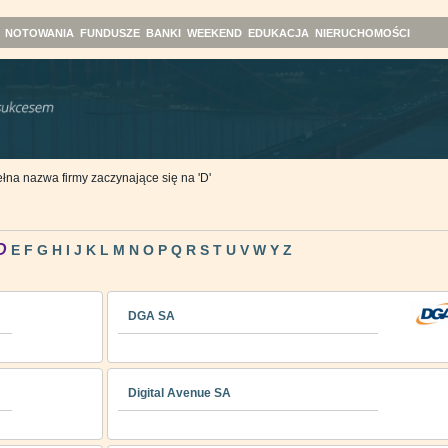
NOTOWANIA
FUNDUSZE
BANKI
WEEKEND
EDUKACJA
NIERUCHOMOŚCI
łna nazwa firmy zaczynające się na 'D'
D
E
F
G
H
I
J
K
L
M
N
O
P
Q
R
S
T
U
V
W
Y
Z
DGA SA
Digital Avenue SA