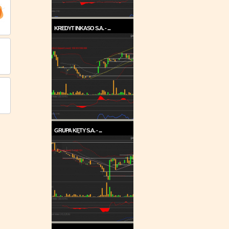
KREDYT INKASO S.A. - ...
Pod koniec roku 2017, a w
każdym razie w ...
GRUPA KĘTY S.A. - ...
Trend na wykresie Grupy Kęty
jest wzrostowy. ...