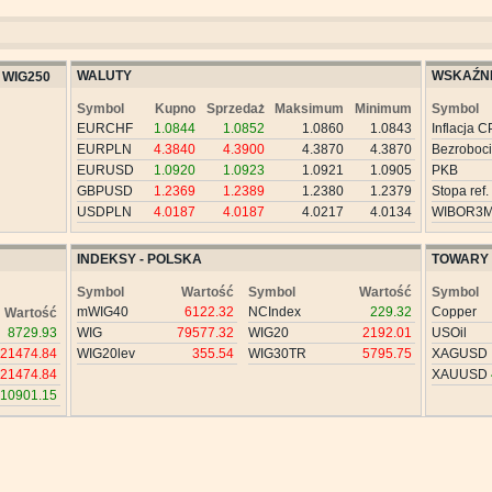
WALUTY
WSKAŹNI
WIG250
Symbol
Kupno
Sprzedaż
Maksimum
Minimum
Symbol
EURCHF
1.0844
1.0852
1.0860
1.0843
Inflacja C
EURPLN
4.3840
4.3900
4.3870
4.3870
Bezroboc
EURUSD
1.0920
1.0923
1.0921
1.0905
PKB
GBPUSD
1.2369
1.2389
1.2380
1.2379
Stopa ref.
USDPLN
4.0187
4.0187
4.0217
4.0134
WIBOR3
INDEKSY - POLSKA
TOWARY
Symbol
Wartość
Symbol
Wartość
Symbol
mWIG40
6122.32
NCIndex
229.32
Copper
Wartość
8729.93
WIG
79577.32
WIG20
2192.01
USOil
21474.84
WIG20lev
355.54
WIG30TR
5795.75
XAGUSD
21474.84
XAUUSD
10901.15