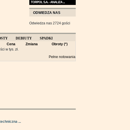
TORPOL S.A. - ANALIZA ...
Na przełomie sierpnia i
ODWIEDZA NAS
września wykres Torpolu ...
Odwiedza nas 2724 gości
OSTY
DEBIUTY
SPADKI
Cena
Zmiana
Obroty (*)
Y
ści w tys. zł.
Pełne notowania
techniczna ...