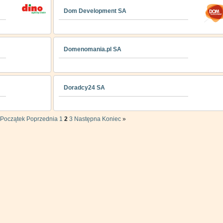
Dom Development SA
Domenomania.pl SA
Doradcy24 SA
Początek
Poprzednia
1
2
3
Następna
Koniec
»