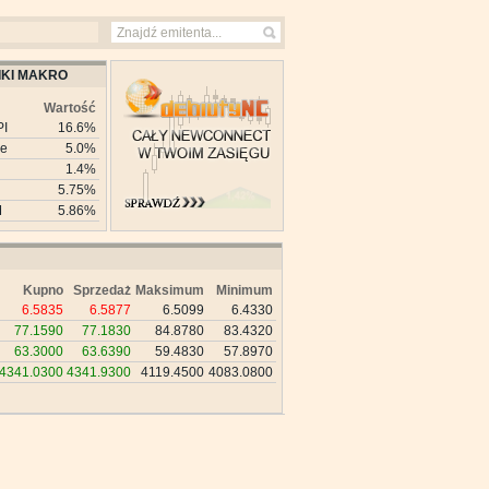
KI MAKRO
Wartość
PI
16.6%
ie
5.0%
1.4%
5.75%
M
5.86%
Kupno
Sprzedaż
Maksimum
Minimum
6.5835
6.5877
6.5099
6.4330
77.1590
77.1830
84.8780
83.4320
63.3000
63.6390
59.4830
57.8970
4341.0300
4341.9300
4119.4500
4083.0800