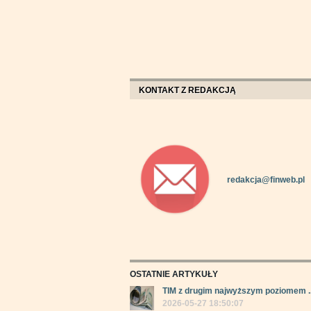
KONTAKT Z REDAKCJĄ
redakcja@finweb.pl
OSTATNIE ARTYKUŁY
TIM z drugim najwyższym poziomem ..
2026-05-27 18:50:07