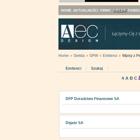
HOME
AKTUALNOŚCI
FIRMY
GIEŁDA
FOREX
Home
Giełda
GPW
Emitenci
Wpisy z Pe
Emitenci
Szukaj
4
A
B
C
DFP Doradztwo Finansowe SA
Digate SA