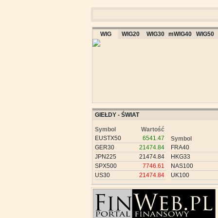
WIG
WIG20
WIG30
mWIG40
WIG50
GIEŁDY - ŚWIAT
Symbol
Wartość
EUSTX50
6541.47
Symbol
GER30
21474.84
FRA40
JPN225
21474.84
HKG33
SPX500
7746.61
NAS100
US30
21474.84
UK100