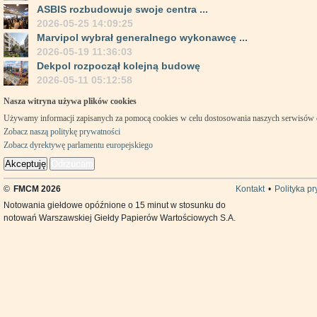
ASBIS rozbudowuje swoje centra ...
2026-05-25 14:09:25
Marvipol wybrał generalnego wykonawcę ...
2026-05-19 11:36:03
Dekpol rozpoczął kolejną budowę
2026-05-11 05:12:58
Nasza witryna używa plików cookies
Używamy informacji zapisanych za pomocą cookies w celu dostosowania naszych serwisów
Zobacz naszą politykę prywatności
Zobacz dyrektywę parlamentu europejskiego
Akceptuję
Odrzucam
©
FMCM 2026
Kontakt
•
Polityka p
Notowania giełdowe opóźnione o 15 minut w stosunku do
notowań Warszawskiej Giełdy Papierów Wartościowych S.A.