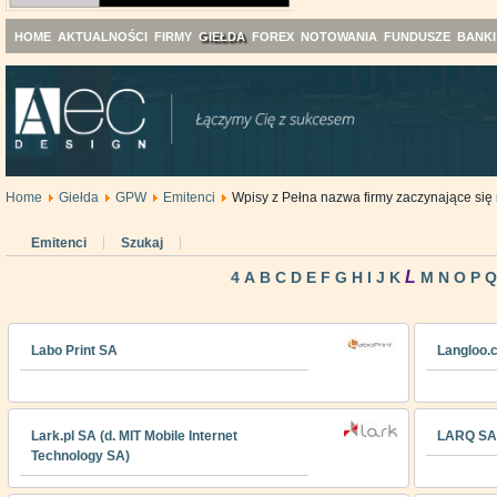
HOME
AKTUALNOŚCI
FIRMY
GIEŁDA
FOREX
NOTOWANIA
FUNDUSZE
BANKI
Home
Giełda
GPW
Emitenci
Wpisy z Pełna nazwa firmy zaczynające się n
Emitenci
Szukaj
L
4
A
B
C
D
E
F
G
H
I
J
K
M
N
O
P
Q
Labo Print SA
Langloo.
Lark.pl SA (d. MIT Mobile Internet
LARQ SA
Technology SA)