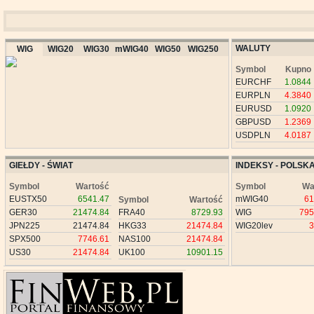
WALUTY
WIG
WIG20
WIG30
mWIG40
WIG50
WIG250
Symbol
Kupno
EURCHF
1.0844
EURPLN
4.3840
EURUSD
1.0920
GBPUSD
1.2369
USDPLN
4.0187
GIEŁDY - ŚWIAT
INDEKSY - POLSK
Symbol
Wartość
Symbol
Wa
EUSTX50
6541.47
mWIG40
61
Symbol
Wartość
GER30
21474.84
FRA40
8729.93
WIG
795
JPN225
21474.84
HKG33
21474.84
WIG20lev
3
SPX500
7746.61
NAS100
21474.84
US30
21474.84
UK100
10901.15