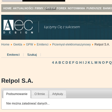
HOME
AKTUALNOŚCI
FIRMY
GIEŁDA
FOREX
NOTOWANIA
FUNDUSZE
BANKI
Home
Giełda
GPW
Emitenci
Przemysł elektromaszynowy
Relpol S.A.
Emitenci
Szukaj
4
A
B
C
D
E
F
G
H
I
J
K
L
M
N
O
P
Q
Relpol S.A.
Podsumowanie
O firmie
Artykuły
Nie można załadować danych...