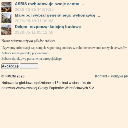
ASBIS rozbudowuje swoje centra ...
2026-05-25 14:09:25
Marvipol wybrał generalnego wykonawcę ...
2026-05-19 11:36:03
Dekpol rozpoczął kolejną budowę
2026-05-11 05:12:58
Nasza witryna używa plików cookies
Używamy informacji zapisanych za pomocą cookies w celu dostosowania naszych serwisów
Zobacz naszą politykę prywatności
Zobacz dyrektywę parlamentu europejskiego
Akceptuję
Odrzucam
©
FMCM 2026
Kontakt
•
Polityka p
Notowania giełdowe opóźnione o 15 minut w stosunku do
notowań Warszawskiej Giełdy Papierów Wartościowych S.A.