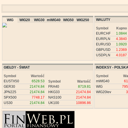
WALUTY
WIG
WIG20
WIG30
mWIG40
WIG50
WIG250
Symbol
Kupno
EURCHF
1.0844
EURPLN
4.3840
EURUSD
1.0920
GBPUSD
1.2369
USDPLN
4.0187
GIEŁDY - ŚWIAT
INDEKSY - POLSK
Symbol
Wartość
Symbol
Wa
EUSTX50
6528.53
mWIG40
61
Symbol
Wartość
GER30
21474.84
FRA40
8719.81
WIG
795
JPN225
21474.84
HKG33
21474.84
WIG20lev
3
SPX500
7748.17
NAS100
21474.84
US30
21474.84
UK100
10896.86