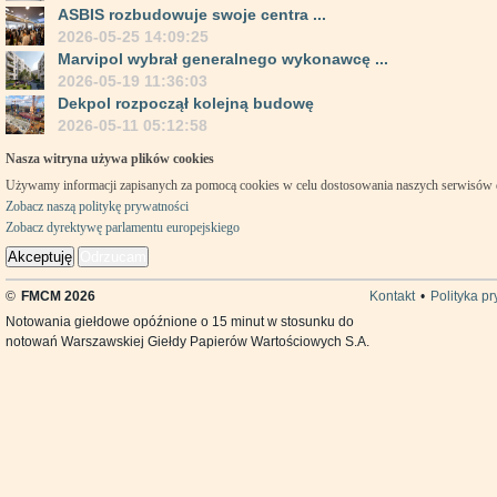
ASBIS rozbudowuje swoje centra ...
2026-05-25 14:09:25
Marvipol wybrał generalnego wykonawcę ...
2026-05-19 11:36:03
Dekpol rozpoczął kolejną budowę
2026-05-11 05:12:58
Nasza witryna używa plików cookies
Używamy informacji zapisanych za pomocą cookies w celu dostosowania naszych serwisów
Zobacz naszą politykę prywatności
Zobacz dyrektywę parlamentu europejskiego
Akceptuję
Odrzucam
©
FMCM 2026
Kontakt
•
Polityka p
Notowania giełdowe opóźnione o 15 minut w stosunku do
notowań Warszawskiej Giełdy Papierów Wartościowych S.A.