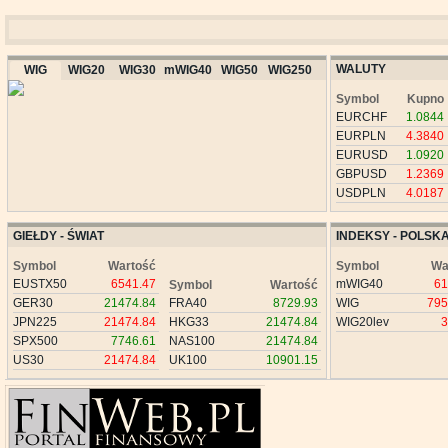
WALUTY
WIG
WIG20
WIG30
mWIG40
WIG50
WIG250
Symbol
Kupno
EURCHF
1.0844
EURPLN
4.3840
EURUSD
1.0920
GBPUSD
1.2369
USDPLN
4.0187
GIEŁDY - ŚWIAT
INDEKSY - POLSK
Symbol
Wartość
Symbol
Wa
EUSTX50
6541.47
mWIG40
61
Symbol
Wartość
GER30
21474.84
FRA40
8729.93
WIG
795
JPN225
21474.84
HKG33
21474.84
WIG20lev
3
SPX500
7746.61
NAS100
21474.84
US30
21474.84
UK100
10901.15