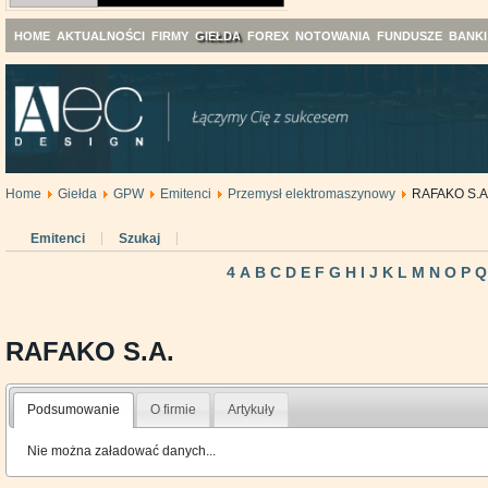
HOME
AKTUALNOŚCI
FIRMY
GIEŁDA
FOREX
NOTOWANIA
FUNDUSZE
BANKI
Home
Giełda
GPW
Emitenci
Przemysł elektromaszynowy
RAFAKO S.A
Emitenci
Szukaj
4
A
B
C
D
E
F
G
H
I
J
K
L
M
N
O
P
Q
RAFAKO S.A.
Podsumowanie
O firmie
Artykuły
Nie można załadować danych...