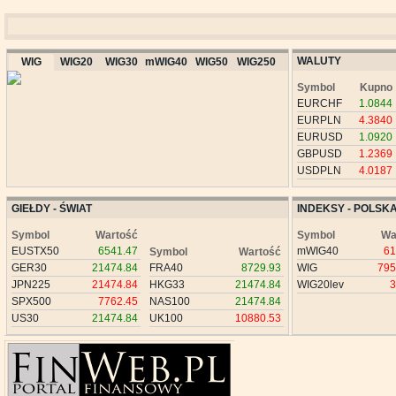
WALUTY
WIG
WIG20
WIG30
mWIG40
WIG50
WIG250
Symbol
Kupno
EURCHF
1.0844
EURPLN
4.3840
EURUSD
1.0920
GBPUSD
1.2369
USDPLN
4.0187
GIEŁDY - ŚWIAT
INDEKSY - POLSK
Symbol
Wartość
Symbol
Wa
EUSTX50
6541.47
mWIG40
61
Symbol
Wartość
GER30
21474.84
FRA40
8729.93
WIG
795
JPN225
21474.84
HKG33
21474.84
WIG20lev
3
SPX500
7762.45
NAS100
21474.84
US30
21474.84
UK100
10880.53