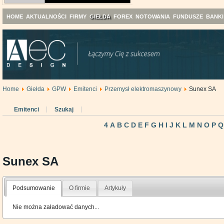
HOME
AKTUALNOŚCI
FIRMY
GIEŁDA
FOREX
NOTOWANIA
FUNDUSZE
BANKI
Home
Giełda
GPW
Emitenci
Przemysł elektromaszynowy
Sunex SA
Emitenci
Szukaj
4
A
B
C
D
E
F
G
H
I
J
K
L
M
N
O
P
Q
Sunex SA
Podsumowanie
O firmie
Artykuły
Nie można załadować danych...