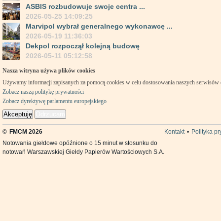
ASBIS rozbudowuje swoje centra ...
2026-05-25 14:09:25
Marvipol wybrał generalnego wykonawcę ...
2026-05-19 11:36:03
Dekpol rozpoczął kolejną budowę
2026-05-11 05:12:58
Nasza witryna używa plików cookies
Używamy informacji zapisanych za pomocą cookies w celu dostosowania naszych serwisów
Zobacz naszą politykę prywatności
Zobacz dyrektywę parlamentu europejskiego
Akceptuję
Odrzucam
©
FMCM 2026
Kontakt
•
Polityka p
Notowania giełdowe opóźnione o 15 minut w stosunku do
notowań Warszawskiej Giełdy Papierów Wartościowych S.A.