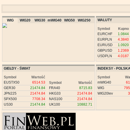
WALUTY
WIG
WIG20
WIG30
mWIG40
WIG50
WIG250
Symbol
Kupno
EURCHF
1.0844
EURPLN
4.3840
EURUSD
1.0920
GBPUSD
1.2369
USDPLN
4.0187
GIEŁDY - ŚWIAT
INDEKSY - POLSK
Symbol
Wartość
Symbol
Wa
EUSTX50
6514.53
mWIG40
61
Symbol
Wartość
GER30
21474.84
FRA40
8715.83
WIG
795
JPN225
21474.84
HKG33
21474.84
WIG20lev
3
SPX500
7708.34
NAS100
21474.84
US30
21474.84
UK100
10882.71