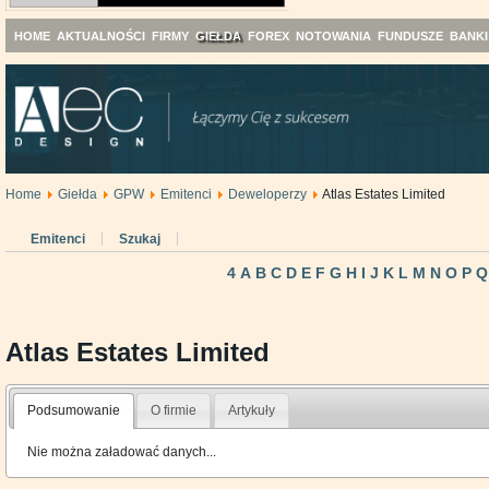
HOME
AKTUALNOŚCI
FIRMY
GIEŁDA
FOREX
NOTOWANIA
FUNDUSZE
BANKI
Home
Giełda
GPW
Emitenci
Deweloperzy
Atlas Estates Limited
Emitenci
Szukaj
4
A
B
C
D
E
F
G
H
I
J
K
L
M
N
O
P
Q
Atlas Estates Limited
Podsumowanie
O firmie
Artykuły
Nie można załadować danych...