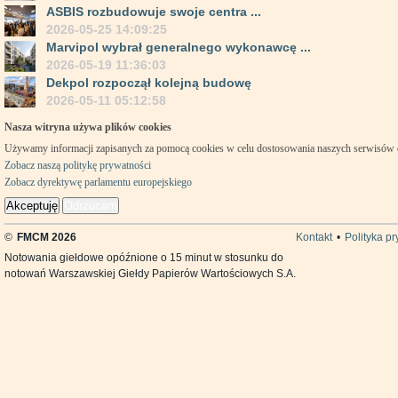
ASBIS rozbudowuje swoje centra ...
2026-05-25 14:09:25
Marvipol wybrał generalnego wykonawcę ...
2026-05-19 11:36:03
Dekpol rozpoczął kolejną budowę
2026-05-11 05:12:58
Nasza witryna używa plików cookies
Używamy informacji zapisanych za pomocą cookies w celu dostosowania naszych serwisów
Zobacz naszą politykę prywatności
Zobacz dyrektywę parlamentu europejskiego
Akceptuję
Odrzucam
©
FMCM 2026
Kontakt
•
Polityka p
Notowania giełdowe opóźnione o 15 minut w stosunku do
notowań Warszawskiej Giełdy Papierów Wartościowych S.A.