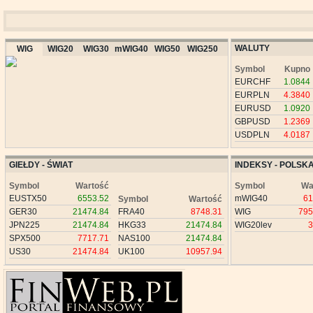
WALUTY
WIG
WIG20
WIG30
mWIG40
WIG50
WIG250
Symbol
Kupno
EURCHF
1.0844
EURPLN
4.3840
EURUSD
1.0920
GBPUSD
1.2369
USDPLN
4.0187
GIEŁDY - ŚWIAT
INDEKSY - POLSK
Symbol
Wartość
Symbol
Wa
EUSTX50
6553.52
mWIG40
61
Symbol
Wartość
GER30
21474.84
FRA40
8748.31
WIG
795
JPN225
21474.84
HKG33
21474.84
WIG20lev
3
SPX500
7717.71
NAS100
21474.84
US30
21474.84
UK100
10957.94