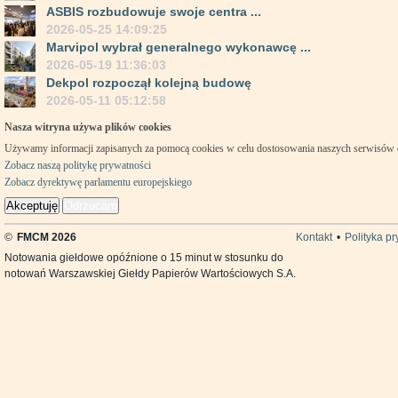
ASBIS rozbudowuje swoje centra ...
2026-05-25 14:09:25
Marvipol wybrał generalnego wykonawcę ...
2026-05-19 11:36:03
Dekpol rozpoczął kolejną budowę
2026-05-11 05:12:58
Nasza witryna używa plików cookies
Używamy informacji zapisanych za pomocą cookies w celu dostosowania naszych serwisów
Zobacz naszą politykę prywatności
Zobacz dyrektywę parlamentu europejskiego
Akceptuję
Odrzucam
©
FMCM 2026
Kontakt
•
Polityka p
Notowania giełdowe opóźnione o 15 minut w stosunku do
notowań Warszawskiej Giełdy Papierów Wartościowych S.A.