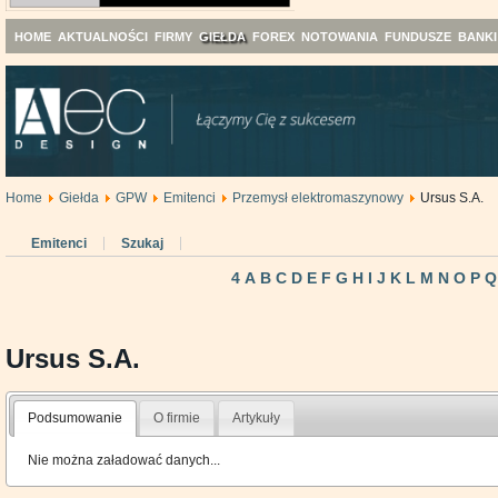
HOME
AKTUALNOŚCI
FIRMY
GIEŁDA
FOREX
NOTOWANIA
FUNDUSZE
BANKI
Home
Giełda
GPW
Emitenci
Przemysł elektromaszynowy
Ursus S.A.
Emitenci
Szukaj
4
A
B
C
D
E
F
G
H
I
J
K
L
M
N
O
P
Q
Ursus S.A.
Podsumowanie
O firmie
Artykuły
Nie można załadować danych...