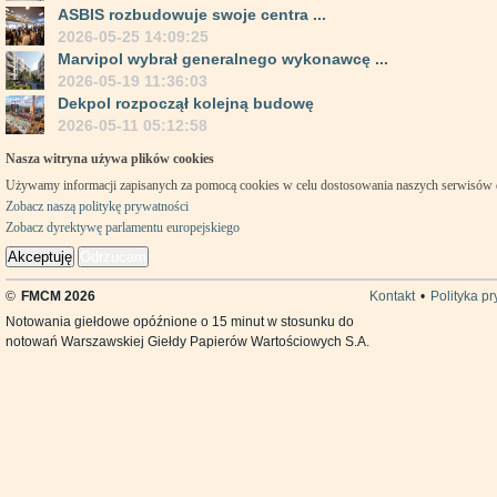
ASBIS rozbudowuje swoje centra ...
2026-05-25 14:09:25
Marvipol wybrał generalnego wykonawcę ...
2026-05-19 11:36:03
Dekpol rozpoczął kolejną budowę
2026-05-11 05:12:58
Nasza witryna używa plików cookies
Używamy informacji zapisanych za pomocą cookies w celu dostosowania naszych serwisów
Zobacz naszą politykę prywatności
Zobacz dyrektywę parlamentu europejskiego
Akceptuję
Odrzucam
©
FMCM 2026
Kontakt
•
Polityka p
Notowania giełdowe opóźnione o 15 minut w stosunku do
notowań Warszawskiej Giełdy Papierów Wartościowych S.A.