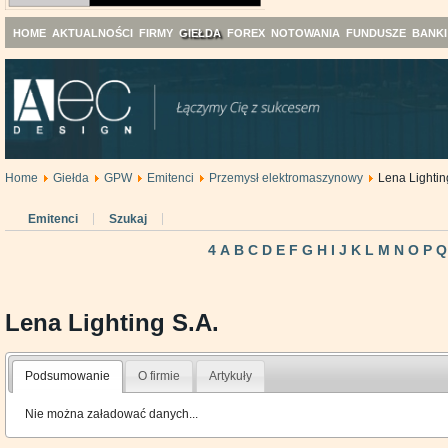
HOME
AKTUALNOŚCI
FIRMY
GIEŁDA
FOREX
NOTOWANIA
FUNDUSZE
BANKI
Home
Giełda
GPW
Emitenci
Przemysł elektromaszynowy
Lena Lightin
Emitenci
Szukaj
4
A
B
C
D
E
F
G
H
I
J
K
L
M
N
O
P
Q
Lena Lighting S.A.
Podsumowanie
O firmie
Artykuły
Nie można załadować danych...