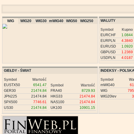
WALUTY
WIG
WIG20
WIG30
mWIG40
WIG50
WIG250
Symbol
Kupno
EURCHF
1.0844
EURPLN
4.3840
EURUSD
1.0920
GBPUSD
1.2369
USDPLN
4.0187
GIEŁDY - ŚWIAT
INDEKSY - POLSK
Symbol
Wartość
Symbol
Wa
EUSTX50
6541.47
mWIG40
61
Symbol
Wartość
GER30
21474.84
FRA40
8729.93
WIG
795
JPN225
21474.84
HKG33
21474.84
WIG20lev
3
SPX500
7746.61
NAS100
21474.84
US30
21474.84
UK100
10901.15