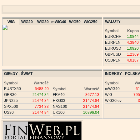
WALUTY
WIG
WIG20
WIG30
mWIG40
WIG50
WIG250
Symbol
Kupno
EURCHF
1.0844
EURPLN
4.3840
EURUSD
1.0920
GBPUSD
1.2369
USDPLN
4.0187
GIEŁDY - ŚWIAT
INDEKSY - POLSK
Symbol
Wartość
Symbol
Wa
EUSTX50
6488.40
mWIG40
61
Symbol
Wartość
GER30
21474.84
FRA40
8677.13
WIG
795
JPN225
21474.84
HKG33
21474.84
WIG20lev
3
SPX500
7734.33
NAS100
21474.84
US30
21474.84
UK100
10896.04