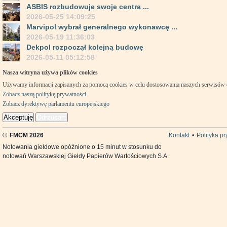
ASBIS rozbudowuje swoje centra ...
2026-05-25 14:09:25
Marvipol wybrał generalnego wykonawcę ...
2026-05-19 11:36:03
Dekpol rozpoczął kolejną budowę
2026-05-11 05:12:58
Nasza witryna używa plików cookies
Używamy informacji zapisanych za pomocą cookies w celu dostosowania naszych serwisów
Zobacz naszą politykę prywatności
Zobacz dyrektywę parlamentu europejskiego
Akceptuję
Odrzucam
©
FMCM 2026
Kontakt
•
Polityka p
Notowania giełdowe opóźnione o 15 minut w stosunku do
notowań Warszawskiej Giełdy Papierów Wartościowych S.A.