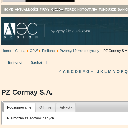
HOME
AKTUALNOŚCI
FIRMY
GIEŁDA
FOREX
NOTOWANIA
FUNDUSZE
BANKI
Home
Giełda
GPW
Emitenci
Przemysł farmaceutyczny
PZ Cormay S.A.
Emitenci
Szukaj
4
A
B
C
D
E
F
G
H
I
J
K
L
M
N
O
P
Q
PZ Cormay S.A.
Podsumowanie
O firmie
Artykuły
Nie można załadować danych...