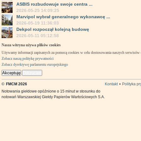
ASBIS rozbudowuje swoje centra ...
2026-05-25 14:09:25
Marvipol wybrał generalnego wykonawcę ...
2026-05-19 11:36:03
Dekpol rozpoczął kolejną budowę
2026-05-11 05:12:58
Nasza witryna używa plików cookies
Używamy informacji zapisanych za pomocą cookies w celu dostosowania naszych serwisów
Zobacz naszą politykę prywatności
Zobacz dyrektywę parlamentu europejskiego
Akceptuję
Odrzucam
©
FMCM 2026
Kontakt
•
Polityka p
Notowania giełdowe opóźnione o 15 minut w stosunku do
notowań Warszawskiej Giełdy Papierów Wartościowych S.A.