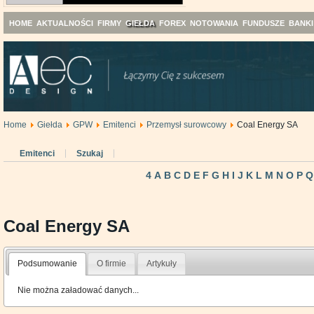
HOME
AKTUALNOŚCI
FIRMY
GIEŁDA
FOREX
NOTOWANIA
FUNDUSZE
BANKI
Home
Giełda
GPW
Emitenci
Przemysł surowcowy
Coal Energy SA
Emitenci
Szukaj
4
A
B
C
D
E
F
G
H
I
J
K
L
M
N
O
P
Q
Coal Energy SA
Podsumowanie
O firmie
Artykuły
Nie można załadować danych...