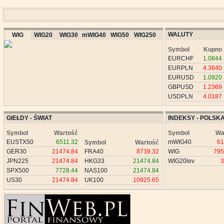
WALUTY
WIG
WIG20
WIG30
mWIG40
WIG50
WIG250
Symbol
Kupno
EURCHF
1.0844
EURPLN
4.3840
EURUSD
1.0920
GBPUSD
1.2369
USDPLN
4.0187
GIEŁDY - ŚWIAT
INDEKSY - POLSK
Symbol
Wartość
Symbol
Wa
EUSTX50
6511.32
mWIG40
61
Symbol
Wartość
GER30
21474.84
FRA40
8739.32
WIG
795
JPN225
21474.84
HKG33
21474.84
WIG20lev
3
SPX500
7728.44
NAS100
21474.84
US30
21474.84
UK100
10925.65