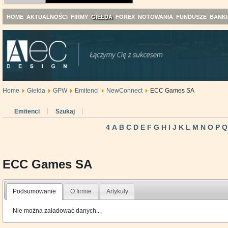
HOME
AKTUALNOŚCI
FIRMY
GIEŁDA
FOREX
NOTOWANIA
FUNDUSZE
BANKI
Home
Giełda
GPW
Emitenci
NewConnect
ECC Games SA
Emitenci
Szukaj
4
A
B
C
D
E
F
G
H
I
J
K
L
M
N
O
P
Q
ECC Games SA
Podsumowanie
O firmie
Artykuły
Nie można załadować danych...