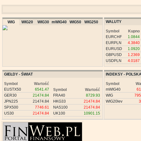
WALUTY
WIG
WIG20
WIG30
mWIG40
WIG50
WIG250
Symbol
Kupno
EURCHF
1.0844
EURPLN
4.3840
EURUSD
1.0920
GBPUSD
1.2369
USDPLN
4.0187
GIEŁDY - ŚWIAT
INDEKSY - POLSK
Symbol
Wartość
Symbol
Wa
EUSTX50
6541.47
mWIG40
61
Symbol
Wartość
GER30
21474.84
FRA40
8729.93
WIG
795
JPN225
21474.84
HKG33
21474.84
WIG20lev
3
SPX500
7746.61
NAS100
21474.84
US30
21474.84
UK100
10901.15