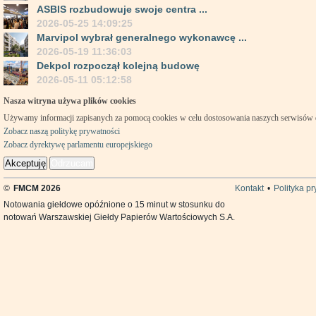
ASBIS rozbudowuje swoje centra ...
2026-05-25 14:09:25
Marvipol wybrał generalnego wykonawcę ...
2026-05-19 11:36:03
Dekpol rozpoczął kolejną budowę
2026-05-11 05:12:58
Nasza witryna używa plików cookies
Używamy informacji zapisanych za pomocą cookies w celu dostosowania naszych serwisów
Zobacz naszą politykę prywatności
Zobacz dyrektywę parlamentu europejskiego
Akceptuję
Odrzucam
©
FMCM 2026
Kontakt
•
Polityka p
Notowania giełdowe opóźnione o 15 minut w stosunku do
notowań Warszawskiej Giełdy Papierów Wartościowych S.A.