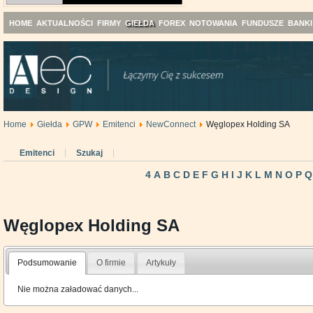
HOME
AKTUALNOŚCI
FIRMY
GIEŁDA
FOREX
NOTOWANIA
FUNDUSZE
BANKI
Home
Giełda
GPW
Emitenci
NewConnect
Węglopex Holding SA
Emitenci
Szukaj
4
A
B
C
D
E
F
G
H
I
J
K
L
M
N
O
P
Q
Węglopex Holding SA
Podsumowanie
O firmie
Artykuły
Nie można załadować danych...