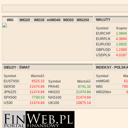
WALUTY
WIG
WIG20
WIG30
mWIG40
WIG50
WIG250
Symbol
Kupno
EURCHF
1.0844
EURPLN
4.3840
EURUSD
1.0920
GBPUSD
1.2369
USDPLN
4.0187
GIEŁDY - ŚWIAT
INDEKSY - POLSK
Symbol
Wartość
Symbol
Wa
EUSTX50
6525.32
mWIG40
61
Symbol
Wartość
GER30
21474.84
FRA40
8741.32
WIG
795
JPN225
21474.84
HKG33
21474.84
WIG20lev
3
SPX500
7730.53
NAS100
21474.84
US30
21474.84
UK100
10875.14