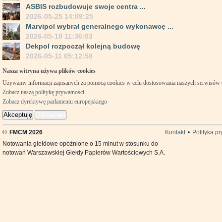
ASBIS rozbudowuje swoje centra ...
2026-05-25 14:09:25
Marvipol wybrał generalnego wykonawcę ...
2026-05-19 11:36:03
Dekpol rozpoczął kolejną budowę
2026-05-11 05:12:58
Nasza witryna używa plików cookies
Używamy informacji zapisanych za pomocą cookies w celu dostosowania naszych serwisów
Zobacz naszą politykę prywatności
Zobacz dyrektywę parlamentu europejskiego
Akceptuję
Odrzucam
©
FMCM 2026
Kontakt
•
Polityka p
Notowania giełdowe opóźnione o 15 minut w stosunku do
notowań Warszawskiej Giełdy Papierów Wartościowych S.A.