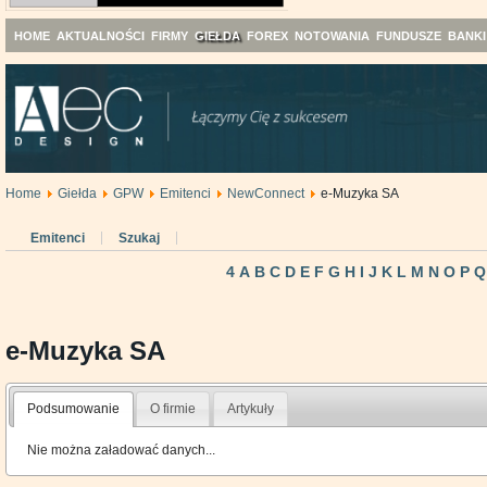
HOME
AKTUALNOŚCI
FIRMY
GIEŁDA
FOREX
NOTOWANIA
FUNDUSZE
BANKI
Home
Giełda
GPW
Emitenci
NewConnect
e-Muzyka SA
Emitenci
Szukaj
4
A
B
C
D
E
F
G
H
I
J
K
L
M
N
O
P
Q
e-Muzyka SA
Podsumowanie
O firmie
Artykuły
Nie można załadować danych...