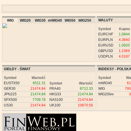
WALUTY
WIG
WIG20
WIG30
mWIG40
WIG50
WIG250
Symbol
Kupno
EURCHF
1.0844
EURPLN
4.3840
EURUSD
1.0920
GBPUSD
1.2369
USDPLN
4.0187
GIEŁDY - ŚWIAT
INDEKSY - POLSK
Symbol
Wartość
Symbol
Wa
EUSTX50
6511.31
mWIG40
61
Symbol
Wartość
GER30
21474.84
FRA40
8712.33
WIG
795
JPN225
21474.84
HKG33
21474.84
WIG20lev
3
SPX500
7709.78
NAS100
21474.84
US30
21474.84
UK100
10870.56