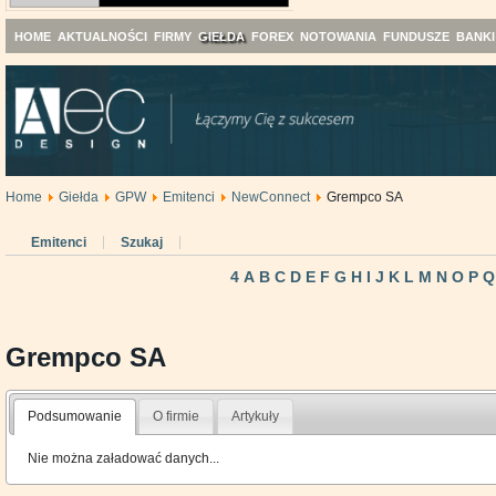
HOME
AKTUALNOŚCI
FIRMY
GIEŁDA
FOREX
NOTOWANIA
FUNDUSZE
BANKI
Home
Giełda
GPW
Emitenci
NewConnect
Grempco SA
Emitenci
Szukaj
4
A
B
C
D
E
F
G
H
I
J
K
L
M
N
O
P
Q
Grempco SA
Podsumowanie
O firmie
Artykuły
Nie można załadować danych...