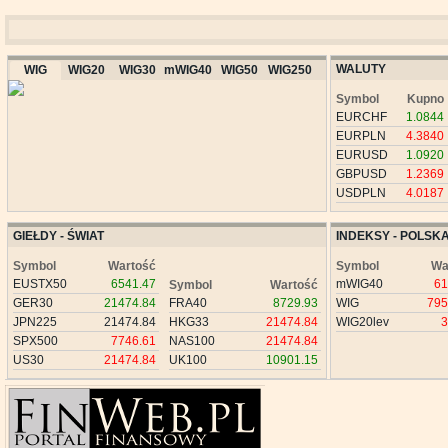
WALUTY
WIG
WIG20
WIG30
mWIG40
WIG50
WIG250
Symbol
Kupno
EURCHF
1.0844
EURPLN
4.3840
EURUSD
1.0920
GBPUSD
1.2369
USDPLN
4.0187
GIEŁDY - ŚWIAT
INDEKSY - POLSK
Symbol
Wartość
Symbol
Wa
EUSTX50
6541.47
mWIG40
61
Symbol
Wartość
GER30
21474.84
FRA40
8729.93
WIG
795
JPN225
21474.84
HKG33
21474.84
WIG20lev
3
SPX500
7746.61
NAS100
21474.84
US30
21474.84
UK100
10901.15