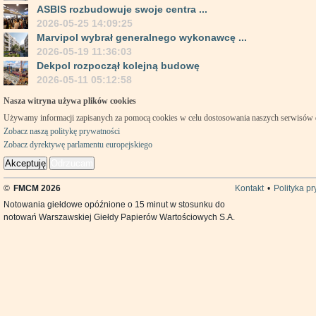
ASBIS rozbudowuje swoje centra ...
2026-05-25 14:09:25
Marvipol wybrał generalnego wykonawcę ...
2026-05-19 11:36:03
Dekpol rozpoczął kolejną budowę
2026-05-11 05:12:58
Nasza witryna używa plików cookies
Używamy informacji zapisanych za pomocą cookies w celu dostosowania naszych serwisów
Zobacz naszą politykę prywatności
Zobacz dyrektywę parlamentu europejskiego
Akceptuję
Odrzucam
©
FMCM 2026
Kontakt
•
Polityka p
Notowania giełdowe opóźnione o 15 minut w stosunku do
notowań Warszawskiej Giełdy Papierów Wartościowych S.A.