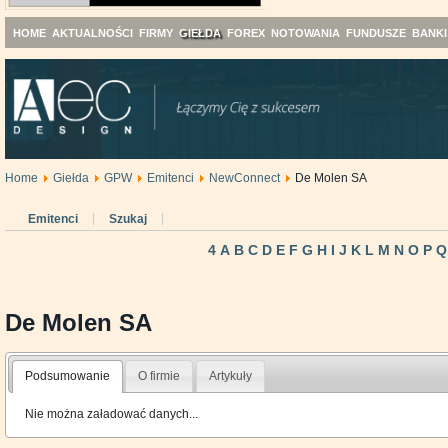
HOME
AKTUALNOŚCI
FIRMY
GIEŁDA
FOREX
NOTOWANIA
FUNDUSZE
BANKI
Home
Giełda
GPW
Emitenci
NewConnect
De Molen SA
Emitenci
Szukaj
4
A
B
C
D
E
F
G
H
I
J
K
L
M
N
O
P
Q
De Molen SA
Podsumowanie
O firmie
Artykuły
Nie można załadować danych...