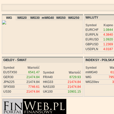
WALUTY
WIG
WIG20
WIG30
mWIG40
WIG50
WIG250
Symbol
Kupno
EURCHF
1.0844
EURPLN
4.3840
EURUSD
1.0920
GBPUSD
1.2369
USDPLN
4.0187
GIEŁDY - ŚWIAT
INDEKSY - POLSK
Symbol
Wartość
Symbol
Wa
EUSTX50
6541.47
mWIG40
61
Symbol
Wartość
GER30
21474.84
FRA40
8729.93
WIG
795
JPN225
21474.84
HKG33
21474.84
WIG20lev
3
SPX500
7746.61
NAS100
21474.84
US30
21474.84
UK100
10901.15