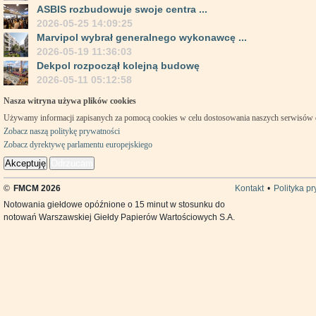
ASBIS rozbudowuje swoje centra ...
2026-05-25 14:09:25
Marvipol wybrał generalnego wykonawcę ...
2026-05-19 11:36:03
Dekpol rozpoczął kolejną budowę
2026-05-11 05:12:58
Nasza witryna używa plików cookies
Używamy informacji zapisanych za pomocą cookies w celu dostosowania naszych serwisów
Zobacz naszą politykę prywatności
Zobacz dyrektywę parlamentu europejskiego
Akceptuję
Odrzucam
©
FMCM 2026
Kontakt
•
Polityka p
Notowania giełdowe opóźnione o 15 minut w stosunku do
notowań Warszawskiej Giełdy Papierów Wartościowych S.A.