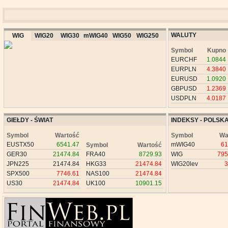
WALUTY
WIG
WIG20
WIG30
mWIG40
WIG50
WIG250
Symbol
Kupno
EURCHF
1.0844
EURPLN
4.3840
EURUSD
1.0920
GBPUSD
1.2369
USDPLN
4.0187
GIEŁDY - ŚWIAT
INDEKSY - POLSK
Symbol
Wartość
Symbol
Wa
EUSTX50
6541.47
mWIG40
61
Symbol
Wartość
GER30
21474.84
FRA40
8729.93
WIG
795
JPN225
21474.84
HKG33
21474.84
WIG20lev
3
SPX500
7746.61
NAS100
21474.84
US30
21474.84
UK100
10901.15