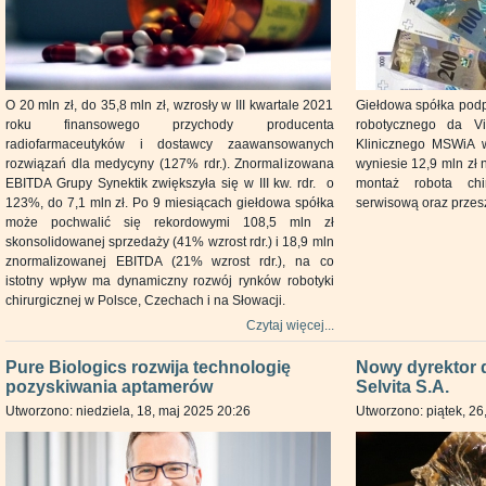
O 20 mln zł, do 35,8 mln zł, wzrosły w III kwartale 2021
Giełdowa spółka pod
roku finansowego przychody producenta
robotycznego da Vi
radiofarmaceutyków i dostawcy zaawansowanych
Klinicznego MSWiA w
rozwiązań dla medycyny (127% rdr.). Znormalizowana
wyniesie 12,9 mln zł
EBITDA Grupy Synektik zwiększyła się w III kw. rdr. o
montaż robota chi
123%, do 7,1 mln zł. Po 9 miesiącach giełdowa spółka
serwisową oraz przes
może pochwalić się rekordowymi 108,5 mln zł
skonsolidowanej sprzedaży (41% wzrost rdr.) i 18,9 mln
znormalizowanej EBITDA (21% wzrost rdr.), na co
istotny wpływ ma dynamiczny rozwój rynków robotyki
chirurgicznej w Polsce, Czechach i na Słowacji.
Czytaj więcej...
Pure Biologics rozwija technologię
Nowy dyrektor 
pozyskiwania aptamerów
Selvita S.A.
Utworzono: niedziela, 18, maj 2025 20:26
Utworzono: piątek, 26,