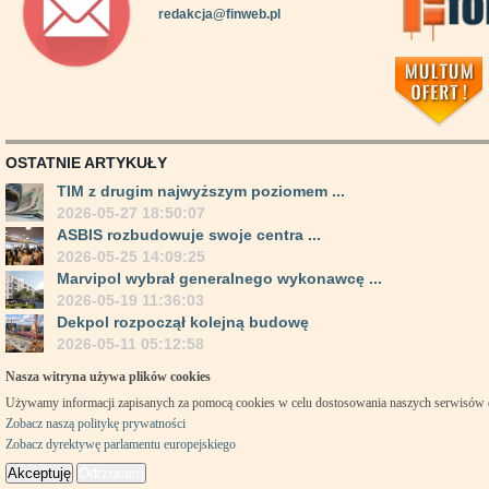
redakcja@finweb.pl
OSTATNIE ARTYKUŁY
TIM z drugim najwyższym poziomem ...
2026-05-27 18:50:07
ASBIS rozbudowuje swoje centra ...
2026-05-25 14:09:25
Marvipol wybrał generalnego wykonawcę ...
2026-05-19 11:36:03
Dekpol rozpoczął kolejną budowę
2026-05-11 05:12:58
Nasza witryna używa plików cookies
Używamy informacji zapisanych za pomocą cookies w celu dostosowania naszych serwisów
Zobacz naszą politykę prywatności
Zobacz dyrektywę parlamentu europejskiego
Akceptuję
Odrzucam