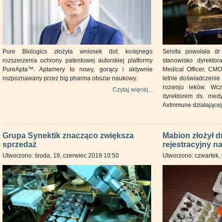
Pure Biologics złożyła wniosek dot. kolejnego
Selvita powołała d
rozszerzenia ochrony patentowej autorskiej platformy
stanowisko dyrekto
PureApta™. Aptamery to nowy, gorący i aktywnie
Medical Officer, CM
rozpoznawany przez big pharma obszar naukowy.
letnie doświadczenie 
rozwoju leków. Wcz
Czytaj więcej...
dyrektorem ds. medy
AxImmune działającej
Grupa Synektik znacząco zwiększa
Mabion złożył d
sprzedaż
rejestracyjny n
Utworzono: środa, 19, czerwiec 2019 10:50
Utworzono: czwartek,