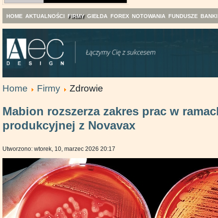
HOME
AKTUALNOŚCI
FIRMY
GIEŁDA
FOREX
NOTOWANIA
FUNDUSZE
BANKI
Home
Firmy
Zdrowie
Mabion rozszerza zakres prac w rama
produkcyjnej z Novavax
Utworzono: wtorek, 10, marzec 2026 20:17