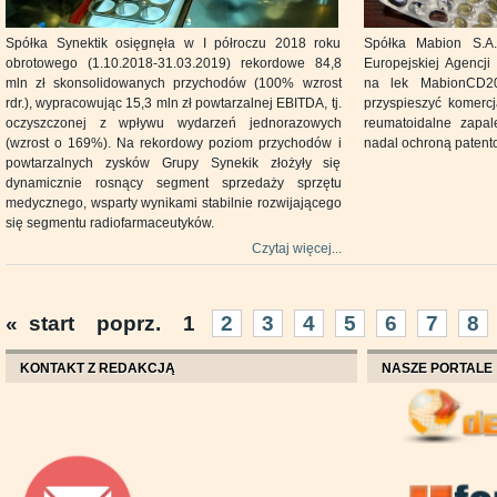
Spółka Synektik osięgnęła w I półroczu 2018 roku
Spółka Mabion S.A
obrotowego (1.10.2018-31.03.2019) rekordowe 84,8
Europejskiej Agencj
mln zł skonsolidowanych przychodów (100% wzrost
na lek MabionCD20
rdr.), wypracowując 15,3 mln zł powtarzalnej EBITDA, tj.
przyspieszyć komercj
oczyszczonej z wpływu wydarzeń jednorazowych
reumatoidalne zapal
(wzrost o 169%). Na rekordowy poziom przychodów i
nadal ochroną patent
powtarzalnych zysków Grupy Synekik złożyły się
dynamicznie rosnący segment sprzedaży sprzętu
medycznego, wsparty wynikami stabilnie rozwijającego
się segmentu radiofarmaceutyków.
Czytaj więcej...
«
start
poprz.
1
2
3
4
5
6
7
8
KONTAKT Z REDAKCJĄ
NASZE PORTALE