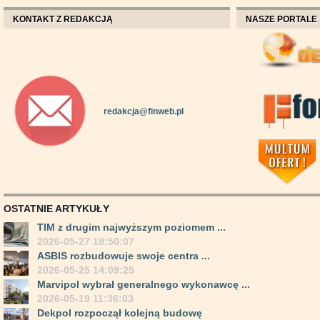
KONTAKT Z REDAKCJĄ
NASZE PORTALE
redakcja@finweb.pl
OSTATNIE ARTYKUŁY
TIM z drugim najwyższym poziomem ...
2026-05-27 18:50:07
ASBIS rozbudowuje swoje centra ...
2026-05-25 14:09:25
Marvipol wybrał generalnego wykonawcę ...
2026-05-19 11:36:03
Dekpol rozpoczął kolejną budowę