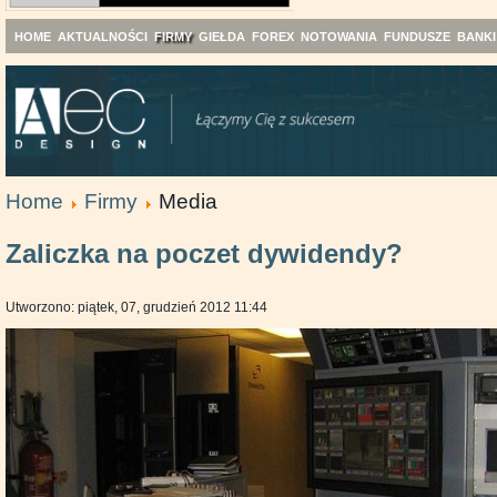
HOME
AKTUALNOŚCI
FIRMY
GIEŁDA
FOREX
NOTOWANIA
FUNDUSZE
BANKI
Home
Firmy
Media
Zaliczka na poczet dywidendy?
Utworzono: piątek, 07, grudzień 2012 11:44