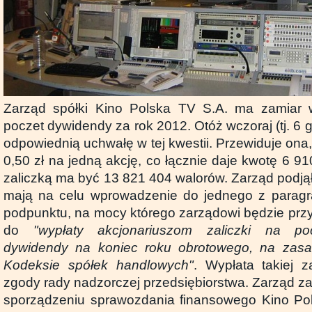
Zarząd spółki Kino Polska TV S.A. ma zamiar w
poczet dywidendy za rok 2012. Otóż wczoraj (tj. 6 g
odpowiednią uchwałę w tej kwestii. Przewiduje ona,
0,50 zł na jedną akcję, co łącznie daje kwotę 6 91
zaliczką ma być 13 821 404 walorów. Zarząd podjął 
mają na celu wprowadzenie do jednego z paragr
podpunktu, na mocy którego zarządowi będzie pr
do
"wypłaty akcjonariuszom zaliczki na po
dywidendy na koniec roku obrotowego, na zas
Kodeksie spółek handlowych"
. Wypłata takiej 
zgody rady nadzorczej przedsiębiorstwa. Zarząd z
sporządzeniu sprawozdania finansowego Kino Pol