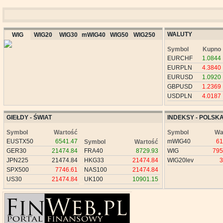
WALUTY
WIG
WIG20
WIG30
mWIG40
WIG50
WIG250
Symbol
Kupno
EURCHF
1.0844
EURPLN
4.3840
EURUSD
1.0920
GBPUSD
1.2369
USDPLN
4.0187
GIEŁDY - ŚWIAT
INDEKSY - POLSK
Symbol
Wartość
Symbol
Wa
EUSTX50
6541.47
mWIG40
61
Symbol
Wartość
GER30
21474.84
FRA40
8729.93
WIG
795
JPN225
21474.84
HKG33
21474.84
WIG20lev
3
SPX500
7746.61
NAS100
21474.84
US30
21474.84
UK100
10901.15