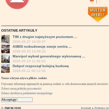
OSTATNIE ARTYKUŁY
TIM z drugim najwyższym poziomem ...
2026-05-27 18:50:07
ASBIS rozbudowuje swoje centra ...
2026-05-25 14:09:25
Marvipol wybrał generalnego wykonawcę ...
2026-05-19 11:36:03
Dekpol rozpoczął kolejną budowę
2026-05-11 05:12:58
Nasza witryna używa plików cookies
Używamy informacji zapisanych za pomocą cookies w celu dostosowania naszych serwisów
Zobacz naszą politykę prywatności
Zobacz dyrektywę parlamentu europejskiego
Akceptuję
Odrzucam
©
FMCM 2026
Kontakt
•
Polityka p