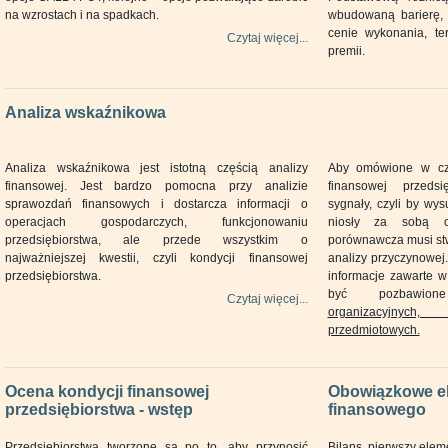
na wzrostach i na spadkach.
wbudowaną barierę,
cenie wykonania, te
Czytaj więcej...
premii.
Analiza wskaźnikowa
Analiza wskaźnikowa jest istotną częścią analizy
Aby omówione w czę
finansowej. Jest bardzo pomocna przy analizie
finansowej przeds
sprawozdań finansowych i dostarcza informacji o
sygnały, czyli by wy
operacjach gospodarczych, funkcjonowaniu
niosły za sobą od
przedsiębiorstwa, ale przede wszystkim o
porównawcza musi st
najważniejszej kwestii, czyli kondycji finansowej
analizy przyczynowej
przedsiębiorstwa.
informacje zawarte 
być pozbawio
Czytaj więcej...
organizacyjnych
przedmiotowych.
Ocena kondycji finansowej
Obowiązkowe e
przedsiębiorstwa - wstęp
finansowego
Przedsiębiorstwa tworzone są po to, aby przynosić
Bilans, pierwszy ele