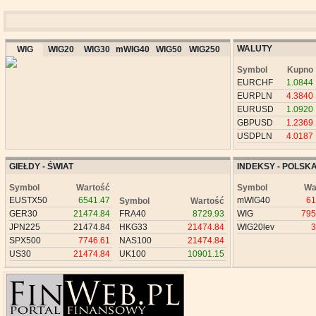
WALUTY
WIG
WIG20
WIG30
mWIG40
WIG50
WIG250
Symbol
Kupno
EURCHF
1.0844
EURPLN
4.3840
EURUSD
1.0920
GBPUSD
1.2369
USDPLN
4.0187
GIEŁDY - ŚWIAT
INDEKSY - POLSK
Symbol
Wartość
Symbol
Wa
EUSTX50
6541.47
mWIG40
61
Symbol
Wartość
GER30
21474.84
FRA40
8729.93
WIG
795
JPN225
21474.84
HKG33
21474.84
WIG20lev
3
SPX500
7746.61
NAS100
21474.84
US30
21474.84
UK100
10901.15