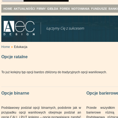
HOME
AKTUALNOŚCI
FIRMY
GIEŁDA
FOREX
NOTOWANIA
FUNDUSZE
BANKI
Home
Edukacja
Opcje ratalne
To już kolejny typ opcji bardzo zbliżony do tradycyjnych opcji waniliowych.
Opcje binarne
Opcje barierow
Podstawowy podział opcji binarnych, podobnie jak w
Przede wszystkim 
przypadku opcji waniliowych obejmuje podział an
barierowe różnią
opcje CALL i PUT, kolejno – opcje pozwalające zarobić
Podstawową różnic