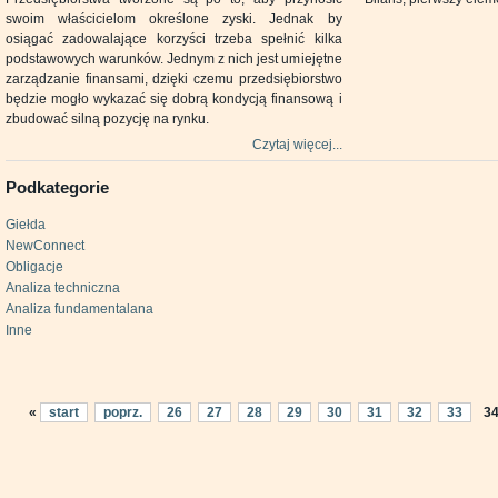
swoim właścicielom określone zyski. Jednak by
osiągać zadowalające korzyści trzeba spełnić kilka
podstawowych warunków. Jednym z nich jest umiejętne
zarządzanie finansami, dzięki czemu przedsiębiorstwo
będzie mogło wykazać się dobrą kondycją finansową i
zbudować silną pozycję na rynku.
Czytaj więcej...
Podkategorie
Giełda
NewConnect
Obligacje
Analiza techniczna
Analiza fundamentalana
Inne
«
start
poprz.
26
27
28
29
30
31
32
33
3