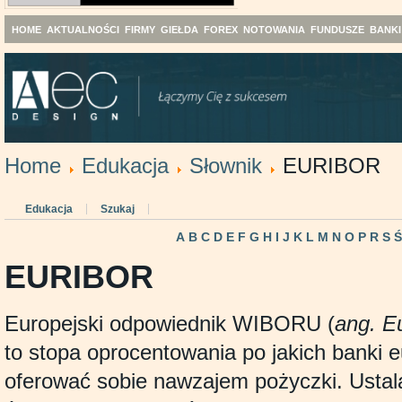
HOME
AKTUALNOŚCI
FIRMY
GIEŁDA
FOREX
NOTOWANIA
FUNDUSZE
BANKI
Home
Edukacja
Słownik
EURIBOR
Edukacja
Szukaj
A
B
C
D
E
F
G
H
I
J
K
L
M
N
O
P
R
S
EURIBOR
Europejski odpowiednik WIBORU (
ang. E
to stopa oprocentowania po jakich banki e
oferować sobie nawzajem pożyczki. Ustal