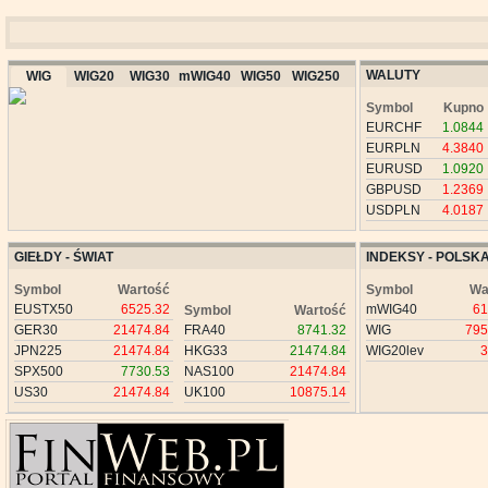
WALUTY
WIG
WIG20
WIG30
mWIG40
WIG50
WIG250
Symbol
Kupno
EURCHF
1.0844
EURPLN
4.3840
EURUSD
1.0920
GBPUSD
1.2369
USDPLN
4.0187
GIEŁDY - ŚWIAT
INDEKSY - POLSK
Symbol
Wartość
Symbol
Wa
EUSTX50
6525.32
mWIG40
61
Symbol
Wartość
GER30
21474.84
FRA40
8741.32
WIG
795
JPN225
21474.84
HKG33
21474.84
WIG20lev
3
SPX500
7730.53
NAS100
21474.84
US30
21474.84
UK100
10875.14