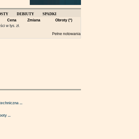
OSTY
DEBIUTY
SPADKI
Cena
Zmiana
Obroty (*)
Y
ści w tys. zł.
Pełne notowania
techniczna ...
oty ...