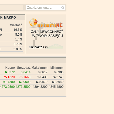
KI MAKRO
Wartość
PI
16.6%
ie
5.0%
1.4%
5.75%
M
5.86%
Kupno
Sprzedaż
Maksimum
Minimum
6.8372
6.8414
6.8617
6.6906
75.1320
75.1660
76.0430
74.5740
61.7300
62.0500
63.0670
61.3940
4273.0500
4273.3500
4304.3200
4245.4800