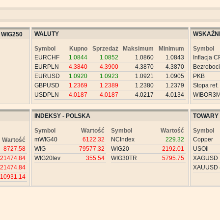
WALUTY
WSKAŹNI
WIG250
Symbol
Kupno
Sprzedaż
Maksimum
Minimum
Symbol
EURCHF
1.0844
1.0852
1.0860
1.0843
Inflacja C
EURPLN
4.3840
4.3900
4.3870
4.3870
Bezroboc
EURUSD
1.0920
1.0923
1.0921
1.0905
PKB
GBPUSD
1.2369
1.2389
1.2380
1.2379
Stopa ref.
USDPLN
4.0187
4.0187
4.0217
4.0134
WIBOR3
INDEKSY - POLSKA
TOWARY
Symbol
Wartość
Symbol
Wartość
Symbol
mWIG40
6122.32
NCIndex
229.32
Copper
Wartość
8727.58
WIG
79577.32
WIG20
2192.01
USOil
21474.84
WIG20lev
355.54
WIG30TR
5795.75
XAGUSD
21474.84
XAUUSD
10931.14