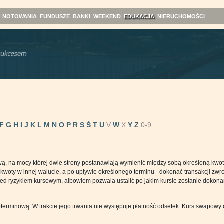
NOTOWANIA
FUNDUSZE
BANKI
WEEKEND
EDUKACJA
NIERUCHOMOŚCI
F
G
H
I
J
K
L
M
N
O
P
R
S
Ś
T
U
V
W
X
Y
Z
0-9
, na mocy której dwie strony postanawiają wymienić między sobą określoną kwot
kwoty w innej walucie, a po upływie określonego terminu - dokonać transakcji zwro
ed ryzykiem kursowym, albowiem pozwala ustalić po jakim kursie zostanie dokon
terminową. W trakcie jego trwania nie występuje płatność odsetek. Kurs swapowy 