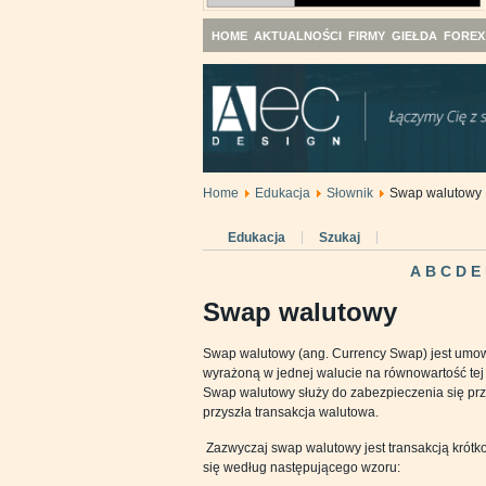
HOME
AKTUALNOŚCI
FIRMY
GIEŁDA
FOREX
Home
Edukacja
Słownik
Swap walutowy
Edukacja
Szukaj
A
B
C
D
E
Swap walutowy
Swap walutowy (ang. Currency Swap) jest umową
wyrażoną w jednej walucie na równowartość tej 
Swap walutowy służy do zabezpieczenia się prz
przyszła transakcja walutowa.
Zazwyczaj swap walutowy jest transakcją krótko
się według następującego wzoru: