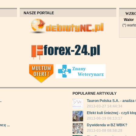
NASZE PORTALE
WZR
Walor
OBROT
(*) warto
POPULARNE ARTYKUŁY
.
Tauron Polska S.A. - analiza 
2013-03-27 14:44:34
Efekt kuli śnieżnej - czyli kłop
2013-06-19 06:13:17
cę ...
Dywidenda w BZ WBK?
2013-03-08 08:58:28