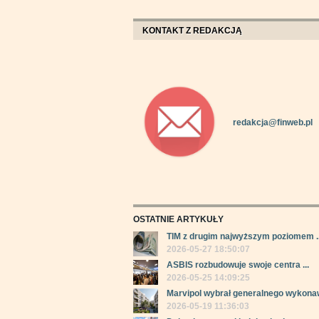
KONTAKT Z REDAKCJĄ
redakcja@finweb.pl
OSTATNIE ARTYKUŁY
TIM z drugim najwyższym poziomem ..
2026-05-27 18:50:07
ASBIS rozbudowuje swoje centra ...
2026-05-25 14:09:25
Marvipol wybrał generalnego wykonaw
2026-05-19 11:36:03