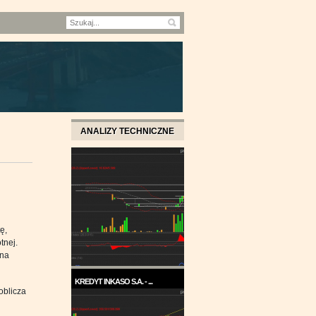
ANALIZY TECHNICZNE
ę,
tnej.
ana
KREDYT INKASO S.A. - ...
oblicza
Pod koniec roku 2017, a w
każdym razie w ...