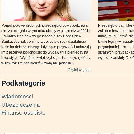
Ponad połowa drobnych przedsiębiorców spodziewa
Przedsiębiorca, któ
się, że osiągnie w tym roku obroty większe niż w 2011 r.
zakup mieszkania lub
– wynika z najnowszego badania Tax Care i Idea
firmę, musi liczyć si
Banku. Jednak pomimo tego, że bieżąca działalność
banki będą wymagały o
idzie im dobrze, obawy dotyczące przyszłości nakazują
przynajmniej za ki
im z rezerwą podchodzić do wydawania pieniędzy na
skrajnych przypadka
inwestycje. Wyraźnie zwiększył się odsetek tych, którzy
wynika z ankiety Tax 
w tym roku takich kosztów wolą nie ponosić.
Czytaj więcej...
Podkategorie
Wiadomości
Ubezpieczenia
Finanse osobiste