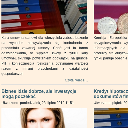
Kara umowna stanowi dla wierzyciela zabezpieczenie
Komisja Europejsk
na wypadek niewywiązania się kontrahenta z
przygotowywania w
przedmiotu zawartej umowy. Choć jest to forma
informacyjnych dl
odszkodowania, to wypłata kwoty z tytułu kary
produkty strukturyz
umownej, skutkuje powstaniem obowiązku na gruncie
rynku panuje obecnie
PIT i koniecznością rozliczenia otrzymanej wartości
razem z innymi przychodami z działalności
gospodarczej.
Czytaj więcej...
Biznes idzie dobrze, ale inwestycje
Kredyt hipotec
mogą poczekać
dokumentów fin
Utworzono: poniedziałek, 23, lipiec 2012 11:51
Utworzono: piątek, 20,