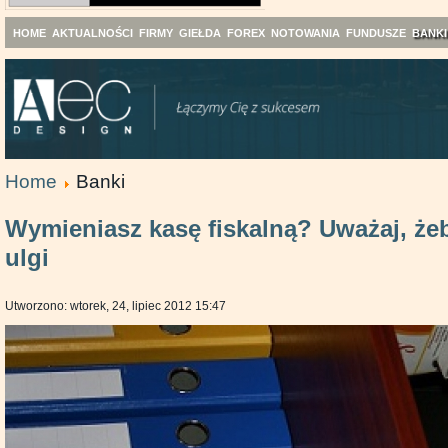
HOME
AKTUALNOŚCI
FIRMY
GIEŁDA
FOREX
NOTOWANIA
FUNDUSZE
BANKI
Home
Banki
Wymieniasz kasę fiskalną? Uważaj, żeb
ulgi
Utworzono: wtorek, 24, lipiec 2012 15:47