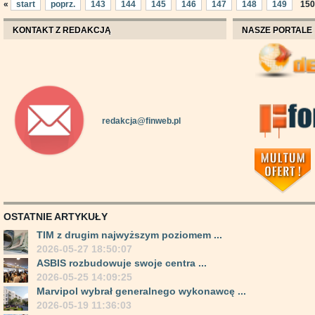
«
start
poprz.
143
144
145
146
147
148
149
150
KONTAKT Z REDAKCJĄ
NASZE PORTALE
redakcja@finweb.pl
OSTATNIE ARTYKUŁY
TIM z drugim najwyższym poziomem ...
2026-05-27 18:50:07
ASBIS rozbudowuje swoje centra ...
2026-05-25 14:09:25
Marvipol wybrał generalnego wykonawcę ...
2026-05-19 11:36:03