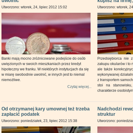
uwolnić
kupisz na firmę, 
Utworzono: wtorek, 24, lipiec 2012 15:02
Utworzono: wtorek, 24
Banki mają mocno zróżnicowane podejście do osób
Przedsiębiorca nie 
uwięzionych w swoich mieszkaniach przez kredyt
zakupu okularów i to 
hipoteczny we franku. W niektórych instytucjach da się
ale także korekcyjn
w miarę swobodnie uwolnić, w innych jest to niemal
wykonywanej działaln
niemożliwe.
z transportem samoch
stoi na stanowisk
Czytaj więcej...
charakterze osobistym
Od otrzymanej kary umownej też trzeba
Nadchodzi rewo
zapłacić podatek
struktur
Utworzono: poniedziałek, 23, lipiec 2012 15:38
Utworzono: poniedział