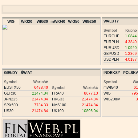
WALUTY
WIG
WIG20
WIG30
mWIG40
WIG50
WIG250
Symbol
Kupno
EURCHF
1.0844
EURPLN
4.3840
EURUSD
1.0920
GBPUSD
1.2369
USDPLN
4.0187
GIEŁDY - ŚWIAT
INDEKSY - POLSK
Symbol
Wartość
Symbol
Wa
EUSTX50
6488.40
mWIG40
61
Symbol
Wartość
GER30
21474.84
FRA40
8677.13
WIG
795
JPN225
21474.84
HKG33
21474.84
WIG20lev
3
SPX500
7734.33
NAS100
21474.84
US30
21474.84
UK100
10896.04