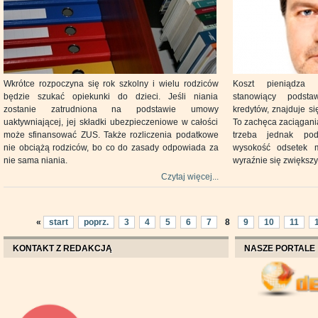
Wkrótce rozpoczyna się rok szkolny i wielu rodziców
Koszt pieniądza
będzie szukać opiekunki do dzieci. Jeśli niania
stanowiący podsta
zostanie zatrudniona na podstawie umowy
kredytów, znajduje s
uaktywniającej, jej składki ubezpieczeniowe w całości
To zachęca zaciągania
może sfinansować ZUS. Także rozliczenia podatkowe
trzeba jednak po
nie obciążą rodziców, bo co do zasady odpowiada za
wysokość odsetek m
nie sama niania.
wyraźnie się zwiększy
Czytaj więcej...
«
start
poprz.
3
4
5
6
7
8
9
10
11
KONTAKT Z REDAKCJĄ
NASZE PORTALE