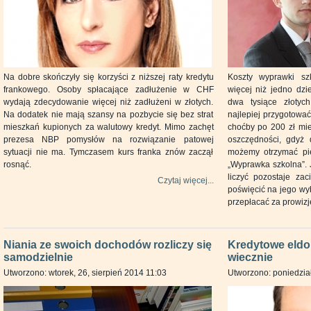
Na dobre skończyły się korzyści z niższej raty kredytu
Koszty wyprawki szk
frankowego. Osoby spłacające zadłużenie w CHF
więcej niż jedno dzi
wydają zdecydowanie więcej niż zadłużeni w złotych.
dwa tysiące złotyc
Na dodatek nie mają szansy na pozbycie się bez strat
najlepiej przygotować
mieszkań kupionych za walutowy kredyt. Mimo zachęt
choćby po 200 zł mie
prezesa NBP pomysłów na rozwiązanie patowej
oszczędności, gdyż
sytuacji nie ma. Tymczasem kurs franka znów zaczął
możemy otrzymać pi
rosnąć.
„Wyprawka szkolna”.
liczyć pozostaje zac
Czytaj więcej...
poświęcić na jego wyb
przepłacać za prowizje
Niania ze swoich dochodów rozliczy się
Kredytowe eldor
samodzielnie
wiecznie
Utworzono: wtorek, 26, sierpień 2014 11:03
Utworzono: poniedział