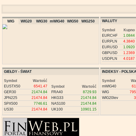
WALUTY
WIG
WIG20
WIG30
mWIG40
WIG50
WIG250
Symbol
Kupno
EURCHF
1.0844
EURPLN
4.3840
EURUSD
1.0920
GBPUSD
1.2369
USDPLN
4.0187
GIEŁDY - ŚWIAT
INDEKSY - POLSK
Symbol
Wartość
Symbol
Wa
EUSTX50
6541.47
mWIG40
61
Symbol
Wartość
GER30
21474.84
FRA40
8729.93
WIG
795
JPN225
21474.84
HKG33
21474.84
WIG20lev
3
SPX500
7746.61
NAS100
21474.84
US30
21474.84
UK100
10901.15