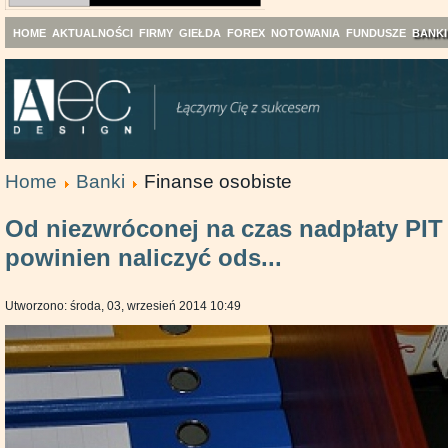
HOME
AKTUALNOŚCI
FIRMY
GIEŁDA
FOREX
NOTOWANIA
FUNDUSZE
BANKI
Home
Banki
Finanse osobiste
Od niezwróconej na czas nadpłaty PIT 
powinien naliczyć ods...
Utworzono: środa, 03, wrzesień 2014 10:49