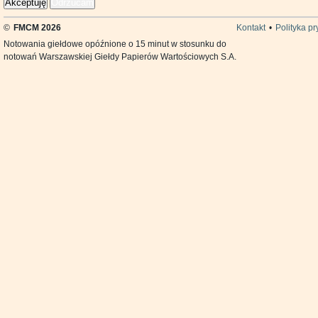
Akceptuję
Odrzucam
©
FMCM 2026
Kontakt
•
Polityka p
Notowania giełdowe opóźnione o 15 minut w stosunku do
notowań Warszawskiej Giełdy Papierów Wartościowych S.A.