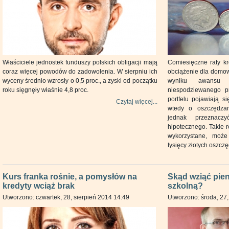
Właściciele jednostek funduszy polskich obligacji mają
Comiesięczne raty k
coraz więcej powodów do zadowolenia. W sierpniu ich
obciążenie dla domo
wyceny średnio wzrosły o 0,5 proc., a zyski od początku
wyniku awansu 
roku sięgnęły właśnie 4,8 proc.
niespodziewanego pr
portfelu pojawiają s
Czytaj więcej...
wtedy o oszczędza
jednak przeznacz
hipotecznego. Takie r
wykorzystane, może 
tysięcy złotych oszczę
Kurs franka rośnie, a pomysłów na
Skąd wziąć pie
kredyty wciąż brak
szkolną?
Utworzono: czwartek, 28, sierpień 2014 14:49
Utworzono: środa, 27,