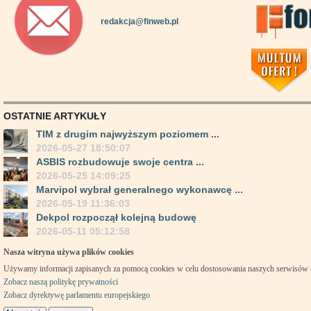
redakcja@finweb.pl
OSTATNIE ARTYKUŁY
TIM z drugim najwyższym poziomem ...
2026-05-27 18:50:07
ASBIS rozbudowuje swoje centra ...
2026-05-25 14:09:25
Marvipol wybrał generalnego wykonawcę ...
2026-05-19 11:36:03
Dekpol rozpoczął kolejną budowę
2026-05-11 05:12:58
Nasza witryna używa plików cookies
Używamy informacji zapisanych za pomocą cookies w celu dostosowania naszych serwisów
Zobacz naszą politykę prywatności
Zobacz dyrektywę parlamentu europejskiego