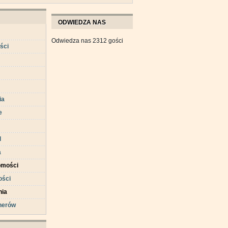
ODWIEDZA NAS
Odwiedza nas 2312 gości
ści
ia
e
d
a
omości
ści
nia
tnerów