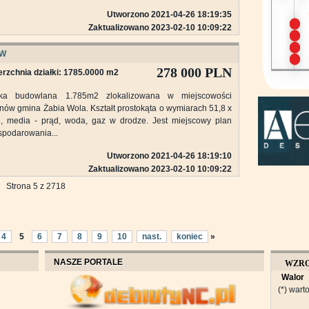
Utworzono 2021-04-26 18:19:35
Zaktualizowano 2023-02-10 10:09:22
ÓW
278 000 PLN
rzchnia działki: 1785.0000 m2
łka budowlana 1.785m2 zlokalizowana w miejscowości
nów gmina Żabia Wola. Kształt prostokąta o wymiarach 51,8 x
6, media - prąd, woda, gaz w drodze. Jest miejscowy plan
podarowania...
Utworzono 2021-04-26 18:19:10
Zaktualizowano 2023-02-10 10:09:22
Strona 5 z 2718
4
5
6
7
8
9
10
nast.
koniec
»
NASZE PORTALE
WZR
Walor
OBROT
(*) warto