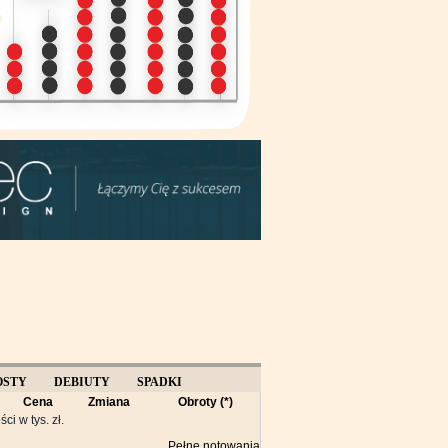
OSTY
DEBIUTY
SPADKI
Cena
Zmiana
Obroty (*)
Y
ści w tys. zł.
Pełne notowania