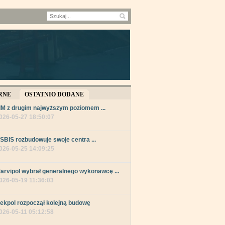
RNE
OSTATNIO DODANE
IM z drugim najwyższym poziomem ...
026-05-27 18:50:07
SBIS rozbudowuje swoje centra ...
026-05-25 14:09:25
arvipol wybrał generalnego wykonawcę ...
026-05-19 11:36:03
ekpol rozpoczął kolejną budowę
026-05-11 05:12:58