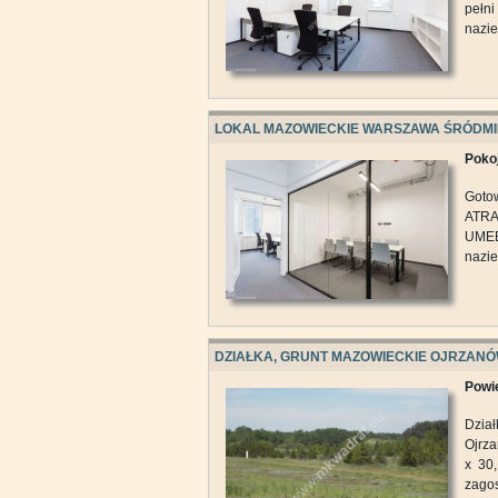
pełn
nazie
LOKAL MAZOWIECKIE WARSZAWA ŚRÓDMI
Pokoj
Goto
ATRA
UMEB
nazie
DZIAŁKA, GRUNT MAZOWIECKIE OJRZAN
Powie
Dzia
Ojrza
x 30
zagos