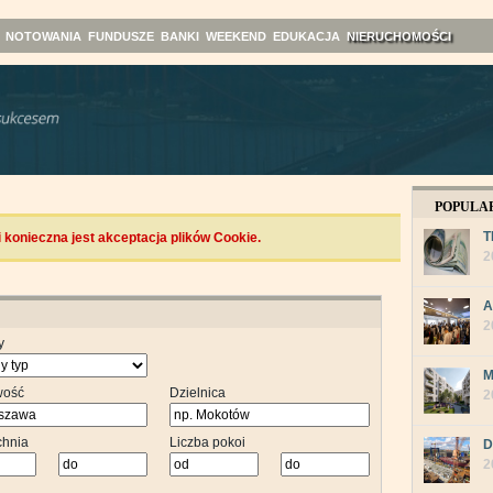
NOTOWANIA
FUNDUSZE
BANKI
WEEKEND
EDUKACJA
NIERUCHOMOŚCI
POPULA
T
konieczna jest akceptacja plików Cookie.
2
A
2
y
M
wość
Dzielnica
2
chnia
Liczba pokoi
D
2