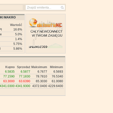
KI MAKRO
Wartość
PI
16.6%
ie
5.0%
1.4%
5.75%
M
5.86%
Kupno
Sprzedaż
Maksimum
Minimum
6.5835
6.5877
6.7677
6.5693
77.1590
77.1830
78.7810
76.5340
63.3000
63.6390
65.3030
61.0080
4341.0300
4341.9300
4372.0400
4229.6400