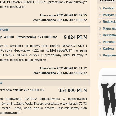
O FINWEB
i UMEBLOWANY NOWOCZESNY i przeszklony lokal biurowy z
mnymi miejscami...
Kontakt
Polityka
Utworzono 2021-04-28 03:32:55
Zaktualizowano 2023-02-10 10:09:22
Redakcj
Mapa wit
EŚCIE
Reklama
9 024 PLN
e: 4.0000
Powierzchnia: 121.0000 m2
Patronat
wy do wynajmu od połowy lipca bardzo NOWOCZESNY i
Kariera
KCYJNY 4-pokojowy (121 m) KLIMATYZOWANY i w pełni
LOWANY NOWOCZESNY i przeszklony lokal biurowy z
Regulam
mnymi miejscami postojowymi w...
Utworzono 2021-04-28 03:31:12
Zaktualizowano 2023-02-10 10:09:22
ÓW
354 000 PLN
rzchnia działki: 2272.0000 m2
łka budowlana 2.272m2 zlokalizowana w miejscowości
nów gmina Żabia Wola. Kształt prostokąta o wymiarach 75,73
, media - prąd, woda, gaz w drodze. Jest miejscowy plan
podarowania...