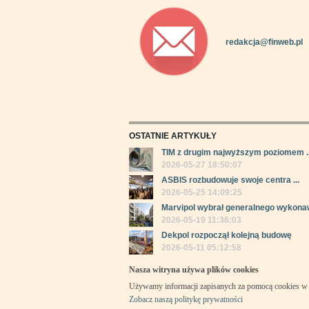
redakcja@finweb.pl
OSTATNIE ARTYKUŁY
TIM z drugim najwyższym poziomem ..
2026-05-27 18:50:07
ASBIS rozbudowuje swoje centra ...
2026-05-25 14:09:25
Marvipol wybrał generalnego wykonaw
2026-05-19 11:36:03
Dekpol rozpoczął kolejną budowę
2026-05-11 05:12:58
Nasza witryna używa plików cookies
Używamy informacji zapisanych za pomocą cookies w 
Zobacz naszą politykę prywatności