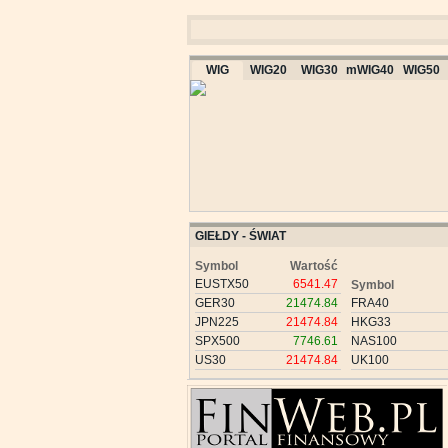
WIG
WIG20
WIG30
mWIG40
WIG50
GIEŁDY - ŚWIAT
Symbol
Wartość
EUSTX50
6541.47
Symbol
GER30
21474.84
FRA40
JPN225
21474.84
HKG33
SPX500
7746.61
NAS100
US30
21474.84
UK100