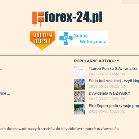
POPULARNE ARTYKUŁY
.
Tauron Polska S.A. - analiza 
2013-03-27 14:44:34
Efekt kuli śnieżnej - czyli kłop
2013-06-19 06:13:17
cę ...
Dywidenda w BZ WBK?
2013-03-08 08:58:28
Eko Export podtrzymuje pro
2013-05-06 10:18:01
celu dostosowania naszych serwisów do indywidualnych potrzeb użytkowników.