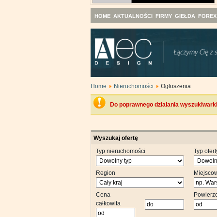
HOME
AKTUALNOŚCI
FIRMY
GIEŁDA
FOREX
Home
Nieruchomości
Ogłoszenia
Do poprawnego działania wyszukiwarki 
Wyszukaj ofertę
Typ nieruchomości
Typ ofert
Region
Miejsco
Cena
Powierz
całkowita