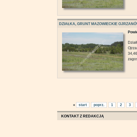
DZIAŁKA, GRUNT MAZOWIECKIE OJRZAN
Powie
Dzia
Ojrza
34,4
zagos
«
start
poprz.
1
2
3
KONTAKT Z REDAKCJĄ