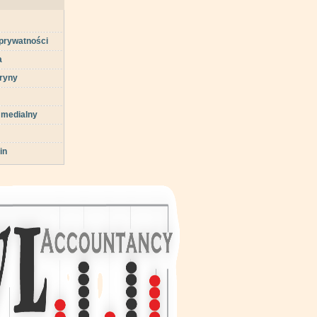
 prywatności
a
ryny
 medialny
in