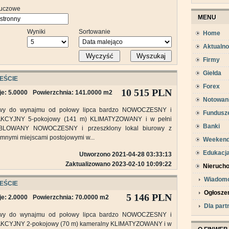
luczowe
MENU
Wyniki
Sortowanie
Home
Aktualno
Wyczyść
Wyszukaj
Firmy
Giełda
EŚCIE
Forex
10 515 PLN
e: 5.0000
Powierzchnia: 141.0000 m2
Notowan
wy do wynajmu od połowy lipca bardzo NOWOCZESNY i
Fundusz
KCYJNY 5-pokojowy (141 m) KLIMATYZOWANY i w pełni
Banki
LOWANY NOWOCZESNY i przeszklony lokal biurowy z
mnymi miejscami postojowymi w...
Weeken
Edukacj
Utworzono 2021-04-28 03:33:13
Zaktualizowano 2023-02-10 10:09:22
Nieruch
Wiadomo
EŚCIE
Ogłosze
5 146 PLN
e: 2.0000
Powierzchnia: 70.0000 m2
Dla par
wy do wynajmu od połowy lipca bardzo NOWOCZESNY i
KCYJNY 2-pokojowy (70 m) kameralny KLIMATYZOWANY i w