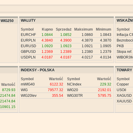
WALUTY
WSKAŹNI
WIG250
Symbol
Kupno
Sprzedaż
Maksimum
Minimum
Symbol
EURCHF
1.0844
1.0852
1.0860
1.0843
Inflacja C
EURPLN
4.3840
4.3900
4.3870
4.3870
Bezroboc
EURUSD
1.0920
1.0923
1.0921
1.0905
PKB
GBPUSD
1.2369
1.2389
1.2380
1.2379
Stopa ref.
USDPLN
4.0187
4.0187
4.0217
4.0134
WIBOR3
INDEKSY - POLSKA
TOWARY
Symbol
Wartość
Symbol
Wartość
Symbol
mWIG40
6122.32
NCIndex
229.32
Copper
Wartość
8729.93
WIG
79577.32
WIG20
2192.01
USOil
21474.84
WIG20lev
355.54
WIG30TR
5795.75
XAGUSD
21474.84
XAUUSD
10901.15