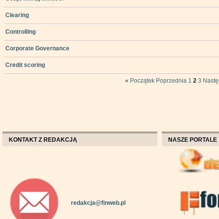
Clearing
Controlling
Corporate Governance
Credit scoring
«
Początek
Poprzednia
1
2
3
Nast
KONTAKT Z REDAKCJĄ
NASZE PORTALE
redakcja@finweb.pl