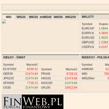
WALUTY
WIG
WIG20
WIG30
mWIG40
WIG50
WIG250
Symbol
Kupno
EURCHF
1.0844
EURPLN
4.3840
EURUSD
1.0920
GBPUSD
1.2369
USDPLN
4.0187
GIEŁDY - ŚWIAT
INDEKSY - POLSK
Symbol
Wartość
Symbol
Wa
EUSTX50
6536.52
mWIG40
61
Symbol
Wartość
GER30
21474.84
FRA40
8729.31
WIG
795
JPN225
21474.84
HKG33
21474.84
WIG20lev
3
SPX500
7728.15
NAS100
21474.84
US30
21474.84
UK100
10922.94