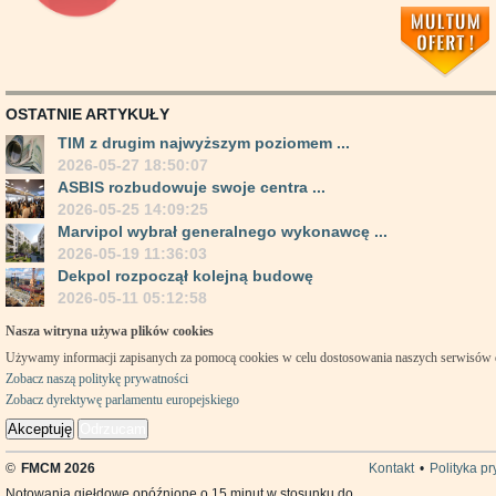
OSTATNIE ARTYKUŁY
TIM z drugim najwyższym poziomem ...
2026-05-27 18:50:07
ASBIS rozbudowuje swoje centra ...
2026-05-25 14:09:25
Marvipol wybrał generalnego wykonawcę ...
2026-05-19 11:36:03
Dekpol rozpoczął kolejną budowę
2026-05-11 05:12:58
Nasza witryna używa plików cookies
Używamy informacji zapisanych za pomocą cookies w celu dostosowania naszych serwisów
Zobacz naszą politykę prywatności
Zobacz dyrektywę parlamentu europejskiego
Akceptuję
Odrzucam
©
FMCM 2026
Kontakt
•
Polityka p
Notowania giełdowe opóźnione o 15 minut w stosunku do