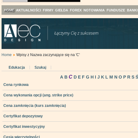
HOME
AKTUALNOŚCI
FIRMY
GIEŁDA
FOREX
NOTOWANIA
FUNDUSZE
BANKI
Home
Wpisy z Nazwa zaczynające się na 'C'
Edukacja
Szukaj
C
A
B
D
E
F
G
H
I
J
K
L
M
N
O
P
R
S
Cena rynkowa
Cena wykonania opcji (ang. strike price)
Cena zamknięcia (kurs zamknięcia)
Certyfikat depozytowy
Certyfikat inwestycyjny
Cesja wierzytelności