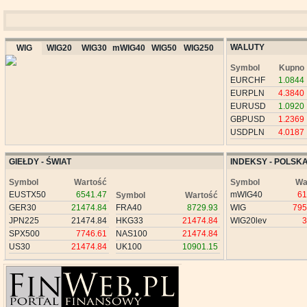
WALUTY
WIG
WIG20
WIG30
mWIG40
WIG50
WIG250
Symbol
Kupno
EURCHF
1.0844
EURPLN
4.3840
EURUSD
1.0920
GBPUSD
1.2369
USDPLN
4.0187
GIEŁDY - ŚWIAT
INDEKSY - POLSK
Symbol
Wartość
Symbol
Wa
EUSTX50
6541.47
mWIG40
61
Symbol
Wartość
GER30
21474.84
FRA40
8729.93
WIG
795
JPN225
21474.84
HKG33
21474.84
WIG20lev
3
SPX500
7746.61
NAS100
21474.84
US30
21474.84
UK100
10901.15