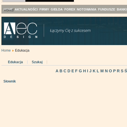
HOME
AKTUALNOŚCI
FIRMY
GIEŁDA
FOREX
NOTOWANIA
FUNDUSZE
BANKI
Home
Edukacja
Edukacja
Szukaj
A
B
C
D
E
F
G
H
I
J
K
L
M
N
O
P
R
S
Słownik