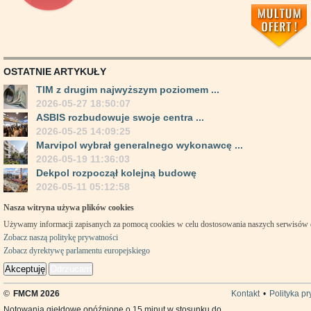
OSTATNIE ARTYKUŁY
TIM z drugim najwyższym poziomem ...
2026-05-27 18:50:07
ASBIS rozbudowuje swoje centra ...
2026-05-25 14:09:25
Marvipol wybrał generalnego wykonawcę ...
2026-05-19 11:36:03
Dekpol rozpoczął kolejną budowę
2026-05-11 05:12:58
Nasza witryna używa plików cookies
Używamy informacji zapisanych za pomocą cookies w celu dostosowania naszych serwisów
Zobacz naszą politykę prywatności
Zobacz dyrektywę parlamentu europejskiego
Akceptuję
Odrzucam
©
FMCM 2026
Kontakt
•
Polityka p
Notowania giełdowe opóźnione o 15 minut w stosunku do