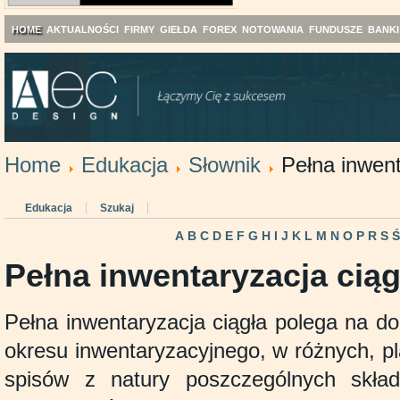
HOME
AKTUALNOŚCI
FIRMY
GIEŁDA
FOREX
NOTOWANIA
FUNDUSZE
BANKI
Home
Edukacja
Słownik
Pełna inwent
Edukacja
Szukaj
A
B
C
D
E
F
G
H
I
J
K
L
M
N
O
P
R
S
Pełna inwentaryzacja ciąg
Pełna inwentaryzacja ciągła polega na d
okresu inwentaryzacyjnego, w różnych, p
spisów z natury poszczególnych skła