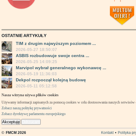
OSTATNIE ARTYKUŁY
TIM z drugim najwyższym poziomem ...
2026-05-27 18:50:07
ASBIS rozbudowuje swoje centra ...
2026-05-25 14:09:25
Marvipol wybrał generalnego wykonawcę ...
2026-05-19 11:36:03
Dekpol rozpoczął kolejną budowę
2026-05-11 05:12:58
Nasza witryna używa plików cookies
Używamy informacji zapisanych za pomocą cookies w celu dostosowania naszych serwisów
Zobacz naszą politykę prywatności
Zobacz dyrektywę parlamentu europejskiego
Akceptuję
Odrzucam
©
FMCM 2026
Kontakt
•
Polityka p