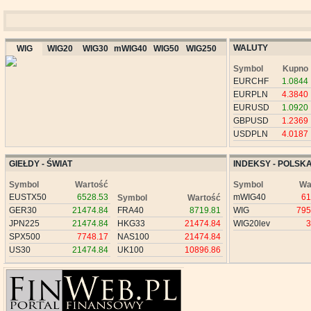
WALUTY
WIG
WIG20
WIG30
mWIG40
WIG50
WIG250
Symbol
Kupno
EURCHF
1.0844
EURPLN
4.3840
EURUSD
1.0920
GBPUSD
1.2369
USDPLN
4.0187
GIEŁDY - ŚWIAT
INDEKSY - POLSK
Symbol
Wartość
Symbol
Wa
EUSTX50
6528.53
mWIG40
61
Symbol
Wartość
GER30
21474.84
FRA40
8719.81
WIG
795
JPN225
21474.84
HKG33
21474.84
WIG20lev
3
SPX500
7748.17
NAS100
21474.84
US30
21474.84
UK100
10896.86