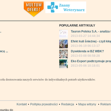
POPULARNE ARTYKUŁY
.
Tauron Polska S.A. - analiza 
2013-03-27 14:44:34
Efekt kuli śnieżnej - czyli kłop
2013-06-19 06:13:17
cę ...
Dywidenda w BZ WBK?
2013-03-08 08:58:28
Eko Export podtrzymuje pro
2013-05-06 10:18:01
celu dostosowania naszych serwisów do indywidualnych potrzeb użytkowników.
Kontakt
•
Polityka prywatności
•
Redakcja
•
Mapa witryny
•
Reklam
osunku do