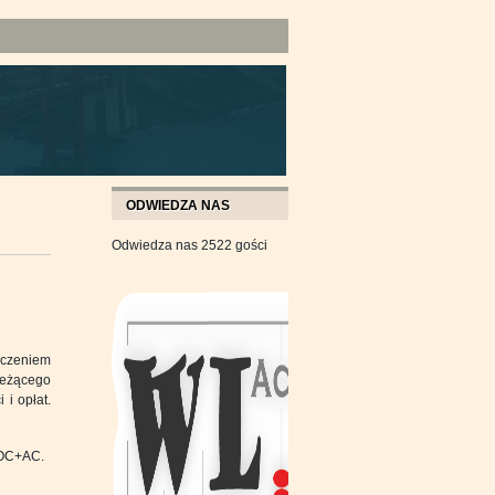
ODWIEDZA NAS
Odwiedza nas 2522 gości
eczeniem
leżącego
i opłat.
 OC+AC.