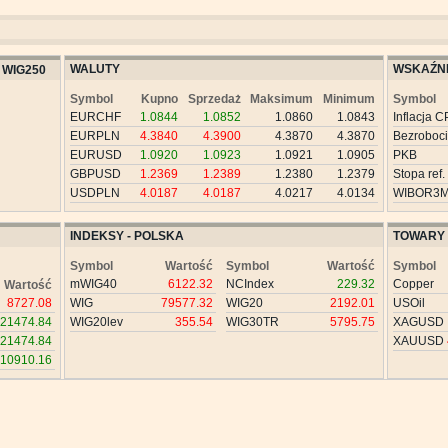
WALUTY
WSKAŹNI
WIG250
Symbol
Kupno
Sprzedaż
Maksimum
Minimum
Symbol
EURCHF
1.0844
1.0852
1.0860
1.0843
Inflacja C
EURPLN
4.3840
4.3900
4.3870
4.3870
Bezroboc
EURUSD
1.0920
1.0923
1.0921
1.0905
PKB
GBPUSD
1.2369
1.2389
1.2380
1.2379
Stopa ref.
USDPLN
4.0187
4.0187
4.0217
4.0134
WIBOR3
INDEKSY - POLSKA
TOWARY
Symbol
Wartość
Symbol
Wartość
Symbol
mWIG40
6122.32
NCIndex
229.32
Copper
Wartość
8727.08
WIG
79577.32
WIG20
2192.01
USOil
21474.84
WIG20lev
355.54
WIG30TR
5795.75
XAGUSD
21474.84
XAUUSD
10910.16