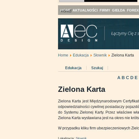
HOME
AKTUALNOŚCI
FIRMY
GIEŁDA
FOREX
Home
Edukacja
Słownik
Zielona Karta
Edukacja
Szukaj
A
B
C
D
E
Zielona Karta
Zielona Karta jest Międzynarodowym Certyfika
odpowiedzialności cywilnej posiadaczy pojaz
do Systemu Zielonej Karty. Przez właściwe wł
Zielona Karta wystawiana jest na okres nie króts
W przypadku kliku firm ubezpieczeniowych Ziel
Lokalizacja:
Słownik