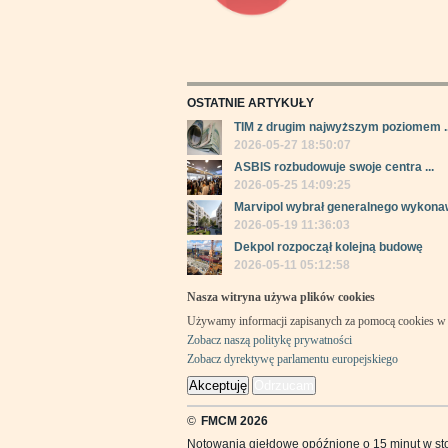
OSTATNIE ARTYKUŁY
TIM z drugim najwyższym poziomem ..
2026-05-27 18:50:07
ASBIS rozbudowuje swoje centra ...
2026-05-25 14:09:25
Marvipol wybrał generalnego wykonaw
2026-05-19 11:36:03
Dekpol rozpoczął kolejną budowę
2026-05-11 05:12:58
Nasza witryna używa plików cookies
Używamy informacji zapisanych za pomocą cookies w 
Zobacz naszą politykę prywatności
Zobacz dyrektywę parlamentu europejskiego
Akceptuję
Odrzucam
©
FMCM 2026
Notowania giełdowe opóźnione o 15 minut w st