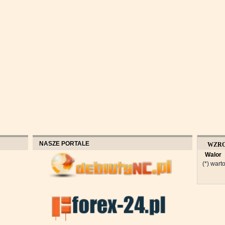
NASZE PORTALE
WZR
Walor
OBROT
(*) warto