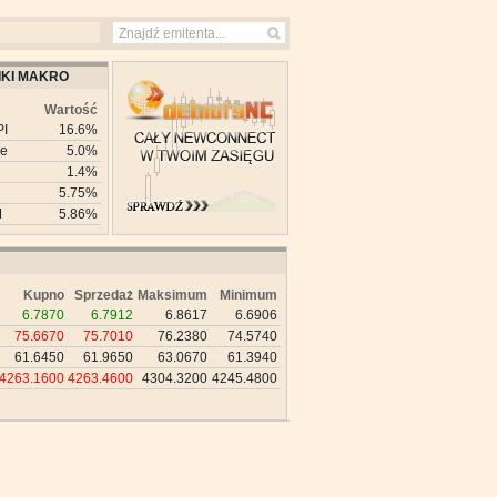
KI MAKRO
Wartość
PI
16.6%
ie
5.0%
1.4%
5.75%
M
5.86%
Kupno
Sprzedaż
Maksimum
Minimum
6.7870
6.7912
6.8617
6.6906
75.6670
75.7010
76.2380
74.5740
61.6450
61.9650
63.0670
61.3940
4263.1600
4263.4600
4304.3200
4245.4800