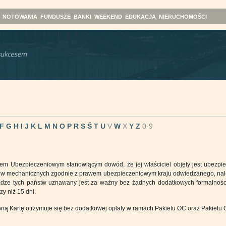
NOTOWANIA
FUNDUSZE
BANKI
WEEKEND
EDUKACJA
NIERUCHOMOŚCI
F
G
H
I
J
K
L
M
N
O
P
R
S
Ś
T
U
V
W
X
Y
Z
0-9
tem Ubezpieczeniowym stanowiącym dowód, że jej właściciel objęty jest ubezpi
dów mechanicznych zgodnie z prawem ubezpieczeniowym kraju odwiedzanego, na
adze tych państw uznawany jest za ważny bez żadnych dodatkowych formalności 
zy niż 15 dni.
oną Kartę otrzymuje się bez dodatkowej opłaty w ramach Pakietu OC oraz Pakietu