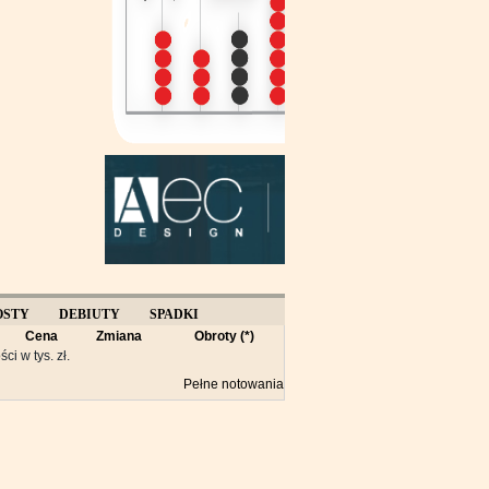
OSTY
DEBIUTY
SPADKI
Cena
Zmiana
Obroty (*)
Y
ści w tys. zł.
Pełne notowania