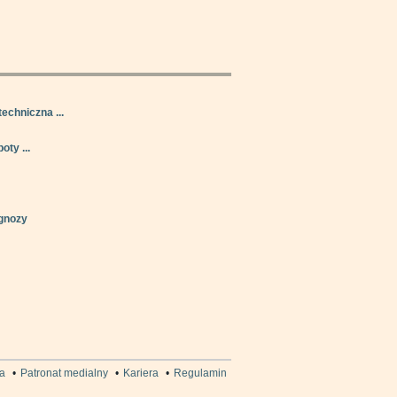
techniczna ...
oty ...
gnozy
a
•
Patronat medialny
•
Kariera
•
Regulamin