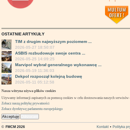
OSTATNIE ARTYKUŁY
TIM z drugim najwyższym poziomem ...
2026-05-27 18:50:07
ASBIS rozbudowuje swoje centra ...
2026-05-25 14:09:25
Marvipol wybrał generalnego wykonawcę ...
2026-05-19 11:36:03
Dekpol rozpoczął kolejną budowę
2026-05-11 05:12:58
Nasza witryna używa plików cookies
Używamy informacji zapisanych za pomocą cookies w celu dostosowania naszych serwisów
Zobacz naszą politykę prywatności
Zobacz dyrektywę parlamentu europejskiego
Akceptuję
Odrzucam
©
FMCM 2026
Kontakt
•
Polityka p