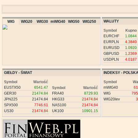
WALUTY
WIG
WIG20
WIG30
mWIG40
WIG50
WIG250
Symbol
Kupno
EURCHF
1.0844
EURPLN
4.3840
EURUSD
1.0920
GBPUSD
1.2369
USDPLN
4.0187
GIEŁDY - ŚWIAT
INDEKSY - POLSK
Symbol
Wartość
Symbol
Wa
EUSTX50
6541.47
mWIG40
61
Symbol
Wartość
GER30
21474.84
FRA40
8729.93
WIG
795
JPN225
21474.84
HKG33
21474.84
WIG20lev
3
SPX500
7746.61
NAS100
21474.84
US30
21474.84
UK100
10901.15