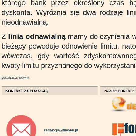
którego bank przez określony czas b
dyskonta. Wyróżnia się dwa rodzaje lini
nieodnawialną.
Z
linią odnawialną
mamy do czynienia wt
bieżący powoduje odnowienie limitu, nat
wówczas, gdy wartość zdyskontowane
kwoty limitu przyznanego do wykorzystani
Lokalizacja:
Słownik
KONTAKT Z REDAKCJĄ
NASZE PORTALE
redakcja@finweb.pl