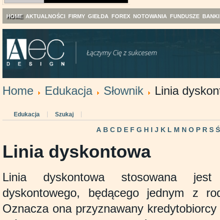
HOME
AKTUALNOŚCI
FIRMY
GIEŁDA
FOREX
NOTOWANIA
FUNDUSZE
BANKI
Home
Edukacja
Słownik
Linia dysko
Edukacja
Szukaj
A
B
C
D
E
F
G
H
I
J
K
L
M
N
O
P
R
S
Linia dyskontowa
Linia dyskontowa stosowana jest 
dyskontowego, będącego jednym z rod
Oznacza ona przyznawany kredytobiorcy l