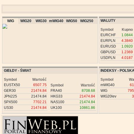
WALUTY
WIG
WIG20
WIG30
mWIG40
WIG50
WIG250
Symbol
Kupno
EURCHF
1.0844
EURPLN
4.3840
EURUSD
1.0920
GBPUSD
1.2369
USDPLN
4.0187
GIEŁDY - ŚWIAT
INDEKSY - POLSK
Symbol
Wartość
Symbol
Wa
EUSTX50
6507.75
mWIG40
61
Symbol
Wartość
GER30
21474.84
FRA40
8708.68
WIG
795
JPN225
21474.84
HKG33
21474.84
WIG20lev
3
SPX500
7702.21
NAS100
21474.84
US30
21474.84
UK100
10861.86