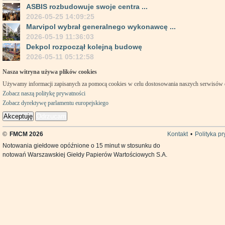
ASBIS rozbudowuje swoje centra ...
2026-05-25 14:09:25
Marvipol wybrał generalnego wykonawcę ...
2026-05-19 11:36:03
Dekpol rozpoczął kolejną budowę
2026-05-11 05:12:58
Nasza witryna używa plików cookies
Używamy informacji zapisanych za pomocą cookies w celu dostosowania naszych serwisów
Zobacz naszą politykę prywatności
Zobacz dyrektywę parlamentu europejskiego
Akceptuję
Odrzucam
©
FMCM 2026
Kontakt
•
Polityka p
Notowania giełdowe opóźnione o 15 minut w stosunku do
notowań Warszawskiej Giełdy Papierów Wartościowych S.A.