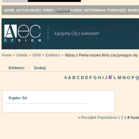
HOME
AKTUALNOŚCI
FIRMY
GIEŁDA
FOREX
NOTOWANIA
FUNDUSZE
BANKI
Home
Giełda
GPW
Emitenci
Wpisy z Pełna nazwa firmy zaczynające się 
Emitenci
Szukaj
K
4
A
B
C
D
E
F
G
H
I
J
L
M
N
O
P
Kupiec SA
«
Początek
Poprzednia
1
2
3
4
Nast