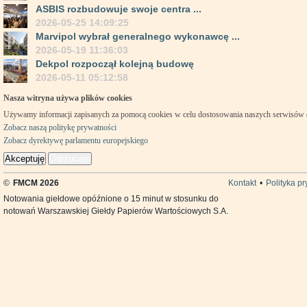
ASBIS rozbudowuje swoje centra ...
2026-05-25 14:09:25
Marvipol wybrał generalnego wykonawcę ...
2026-05-19 11:36:03
Dekpol rozpoczął kolejną budowę
2026-05-11 05:12:58
Nasza witryna używa plików cookies
Używamy informacji zapisanych za pomocą cookies w celu dostosowania naszych serwisów
Zobacz naszą politykę prywatności
Zobacz dyrektywę parlamentu europejskiego
Akceptuję
Odrzucam
©
FMCM 2026
Kontakt
•
Polityka p
Notowania giełdowe opóźnione o 15 minut w stosunku do
notowań Warszawskiej Giełdy Papierów Wartościowych S.A.