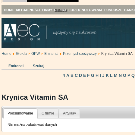
HOME
AKTUALNOŚCI
FIRMY
GIEŁDA
FOREX
NOTOWANIA
FUNDUSZE
BANKI
Home
Giełda
GPW
Emitenci
Przemysł spożywczy
Krynica Vitamin SA
Emitenci
Szukaj
4
A
B
C
D
E
F
G
H
I
J
K
L
M
N
O
P
Q
Krynica Vitamin SA
Podsumowanie
O firmie
Artykuły
Nie można załadować danych...