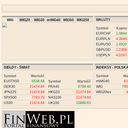
WALUTY
WIG
WIG20
WIG30
mWIG40
WIG50
WIG250
Symbol
Kupno
EURCHF
1.0844
EURPLN
4.3840
EURUSD
1.0920
GBPUSD
1.2369
USDPLN
4.0187
GIEŁDY - ŚWIAT
INDEKSY - POLSK
Symbol
Wartość
Symbol
Wa
EUSTX50
6538.68
mWIG40
61
Symbol
Wartość
GER30
21474.84
FRA40
8708.40
WIG
795
JPN225
21474.84
HKG33
21474.84
WIG20lev
3
SPX500
7763.70
NAS100
21474.84
US30
21474.84
UK100
10888.63