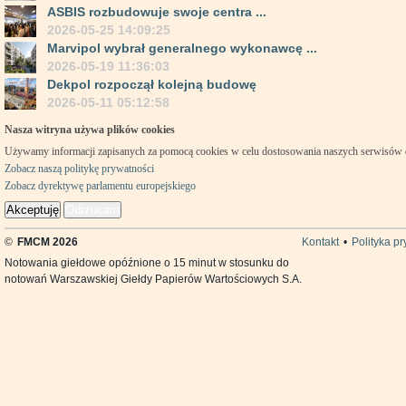
ASBIS rozbudowuje swoje centra ...
2026-05-25 14:09:25
Marvipol wybrał generalnego wykonawcę ...
2026-05-19 11:36:03
Dekpol rozpoczął kolejną budowę
2026-05-11 05:12:58
Nasza witryna używa plików cookies
Używamy informacji zapisanych za pomocą cookies w celu dostosowania naszych serwisów
Zobacz naszą politykę prywatności
Zobacz dyrektywę parlamentu europejskiego
Akceptuję
Odrzucam
©
FMCM 2026
Kontakt
•
Polityka p
Notowania giełdowe opóźnione o 15 minut w stosunku do
notowań Warszawskiej Giełdy Papierów Wartościowych S.A.