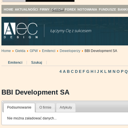
HOME
AKTUALNOŚCI
FIRMY
GIEŁDA
FOREX
NOTOWANIA
FUNDUSZE
BANKI
Home
Giełda
GPW
Emitenci
Deweloperzy
BBI Development SA
Emitenci
Szukaj
4
A
B
C
D
E
F
G
H
I
J
K
L
M
N
O
P
Q
BBI Development SA
Podsumowanie
O firmie
Artykuły
Nie można załadować danych...