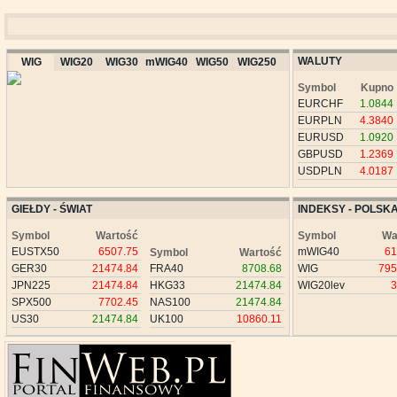
WALUTY
WIG
WIG20
WIG30
mWIG40
WIG50
WIG250
Symbol
Kupno
EURCHF
1.0844
EURPLN
4.3840
EURUSD
1.0920
GBPUSD
1.2369
USDPLN
4.0187
GIEŁDY - ŚWIAT
INDEKSY - POLSK
Symbol
Wartość
Symbol
Wa
EUSTX50
6507.75
mWIG40
61
Symbol
Wartość
GER30
21474.84
FRA40
8708.68
WIG
795
JPN225
21474.84
HKG33
21474.84
WIG20lev
3
SPX500
7702.45
NAS100
21474.84
US30
21474.84
UK100
10860.11