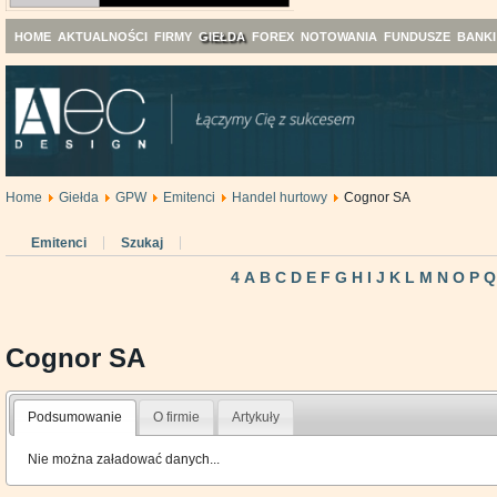
HOME
AKTUALNOŚCI
FIRMY
GIEŁDA
FOREX
NOTOWANIA
FUNDUSZE
BANKI
Home
Giełda
GPW
Emitenci
Handel hurtowy
Cognor SA
Emitenci
Szukaj
4
A
B
C
D
E
F
G
H
I
J
K
L
M
N
O
P
Q
Cognor SA
Podsumowanie
O firmie
Artykuły
Nie można załadować danych...