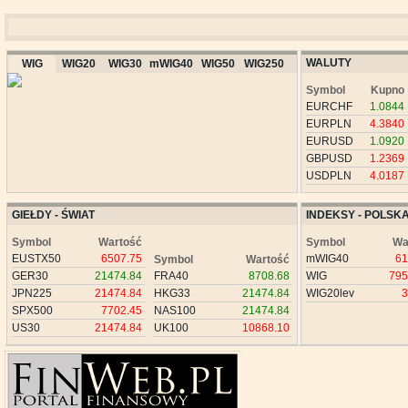
WALUTY
WIG
WIG20
WIG30
mWIG40
WIG50
WIG250
Symbol
Kupno
EURCHF
1.0844
EURPLN
4.3840
EURUSD
1.0920
GBPUSD
1.2369
USDPLN
4.0187
GIEŁDY - ŚWIAT
INDEKSY - POLSK
Symbol
Wartość
Symbol
Wa
EUSTX50
6507.75
mWIG40
61
Symbol
Wartość
GER30
21474.84
FRA40
8708.68
WIG
795
JPN225
21474.84
HKG33
21474.84
WIG20lev
3
SPX500
7702.45
NAS100
21474.84
US30
21474.84
UK100
10868.10