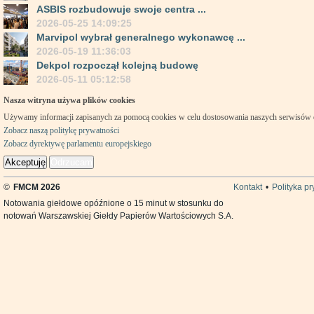
ASBIS rozbudowuje swoje centra ...
2026-05-25 14:09:25
Marvipol wybrał generalnego wykonawcę ...
2026-05-19 11:36:03
Dekpol rozpoczął kolejną budowę
2026-05-11 05:12:58
Nasza witryna używa plików cookies
Używamy informacji zapisanych za pomocą cookies w celu dostosowania naszych serwisów
Zobacz naszą politykę prywatności
Zobacz dyrektywę parlamentu europejskiego
Akceptuję
Odrzucam
©
FMCM 2026
Kontakt
•
Polityka p
Notowania giełdowe opóźnione o 15 minut w stosunku do
notowań Warszawskiej Giełdy Papierów Wartościowych S.A.