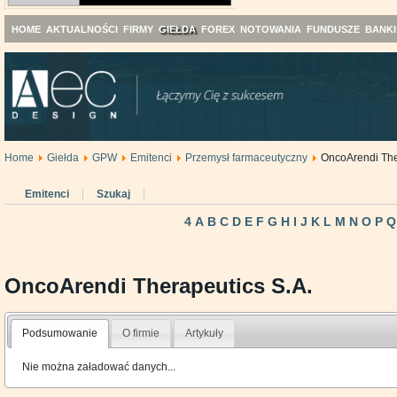
HOME
AKTUALNOŚCI
FIRMY
GIEŁDA
FOREX
NOTOWANIA
FUNDUSZE
BANKI
Home
Giełda
GPW
Emitenci
Przemysł farmaceutyczny
OncoArendi The
Emitenci
Szukaj
4
A
B
C
D
E
F
G
H
I
J
K
L
M
N
O
P
Q
OncoArendi Therapeutics S.A.
Podsumowanie
O firmie
Artykuły
Nie można załadować danych...