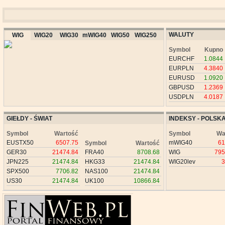
WALUTY
WIG
WIG20
WIG30
mWIG40
WIG50
WIG250
Symbol
Kupno
EURCHF
1.0844
EURPLN
4.3840
EURUSD
1.0920
GBPUSD
1.2369
USDPLN
4.0187
GIEŁDY - ŚWIAT
INDEKSY - POLSK
Symbol
Wartość
Symbol
Wa
EUSTX50
6507.75
mWIG40
61
Symbol
Wartość
GER30
21474.84
FRA40
8708.68
WIG
795
JPN225
21474.84
HKG33
21474.84
WIG20lev
3
SPX500
7706.82
NAS100
21474.84
US30
21474.84
UK100
10866.84