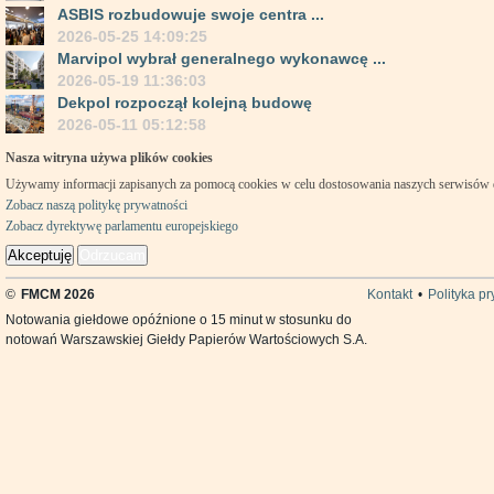
ASBIS rozbudowuje swoje centra ...
2026-05-25 14:09:25
Marvipol wybrał generalnego wykonawcę ...
2026-05-19 11:36:03
Dekpol rozpoczął kolejną budowę
2026-05-11 05:12:58
Nasza witryna używa plików cookies
Używamy informacji zapisanych za pomocą cookies w celu dostosowania naszych serwisów
Zobacz naszą politykę prywatności
Zobacz dyrektywę parlamentu europejskiego
Akceptuję
Odrzucam
©
FMCM 2026
Kontakt
•
Polityka p
Notowania giełdowe opóźnione o 15 minut w stosunku do
notowań Warszawskiej Giełdy Papierów Wartościowych S.A.