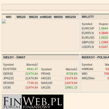
WALUTY
WIG
WIG20
WIG30
mWIG40
WIG50
WIG250
Symbol
Kupno
EURCHF
1.0844
EURPLN
4.3840
EURUSD
1.0920
GBPUSD
1.2369
USDPLN
4.0187
GIEŁDY - ŚWIAT
INDEKSY - POLSK
Symbol
Wartość
Symbol
Wa
EUSTX50
6541.47
mWIG40
61
Symbol
Wartość
GER30
21474.84
FRA40
8729.93
WIG
795
JPN225
21474.84
HKG33
21474.84
WIG20lev
3
SPX500
7746.61
NAS100
21474.84
US30
21474.84
UK100
10901.15