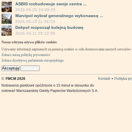
ASBIS rozbudowuje swoje centra ...
2026-05-25 14:09:25
Marvipol wybrał generalnego wykonawcę ...
2026-05-19 11:36:03
Dekpol rozpoczął kolejną budowę
2026-05-11 05:12:58
Nasza witryna używa plików cookies
Używamy informacji zapisanych za pomocą cookies w celu dostosowania naszych serwisów
Zobacz naszą politykę prywatności
Zobacz dyrektywę parlamentu europejskiego
Akceptuję
Odrzucam
©
FMCM 2026
Kontakt
•
Polityka p
Notowania giełdowe opóźnione o 15 minut w stosunku do
notowań Warszawskiej Giełdy Papierów Wartościowych S.A.