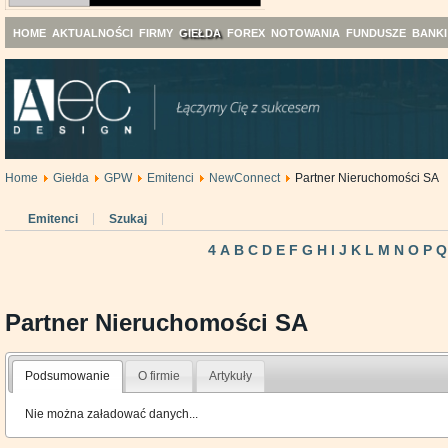
HOME
AKTUALNOŚCI
FIRMY
GIEŁDA
FOREX
NOTOWANIA
FUNDUSZE
BANKI
Home
Giełda
GPW
Emitenci
NewConnect
Partner Nieruchomości SA
Emitenci
Szukaj
4
A
B
C
D
E
F
G
H
I
J
K
L
M
N
O
P
Q
Partner Nieruchomości SA
Podsumowanie
O firmie
Artykuły
Nie można załadować danych...