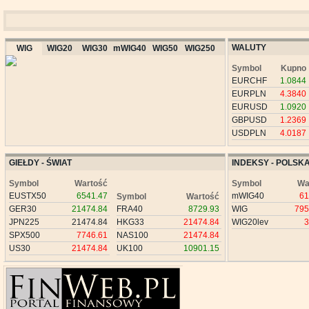
WALUTY
WIG
WIG20
WIG30
mWIG40
WIG50
WIG250
Symbol
Kupno
EURCHF
1.0844
EURPLN
4.3840
EURUSD
1.0920
GBPUSD
1.2369
USDPLN
4.0187
GIEŁDY - ŚWIAT
INDEKSY - POLSK
Symbol
Wartość
Symbol
Wa
EUSTX50
6541.47
mWIG40
61
Symbol
Wartość
GER30
21474.84
FRA40
8729.93
WIG
795
JPN225
21474.84
HKG33
21474.84
WIG20lev
3
SPX500
7746.61
NAS100
21474.84
US30
21474.84
UK100
10901.15