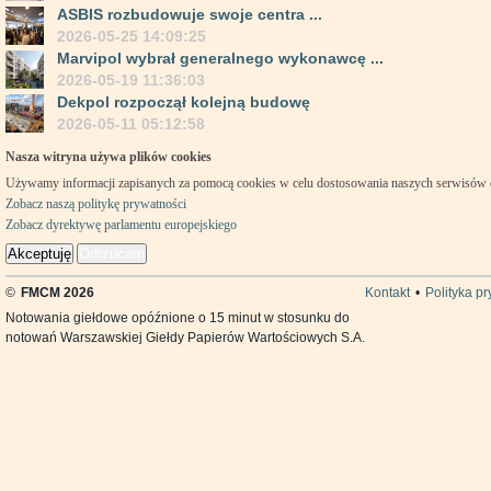
ASBIS rozbudowuje swoje centra ...
2026-05-25 14:09:25
Marvipol wybrał generalnego wykonawcę ...
2026-05-19 11:36:03
Dekpol rozpoczął kolejną budowę
2026-05-11 05:12:58
Nasza witryna używa plików cookies
Używamy informacji zapisanych za pomocą cookies w celu dostosowania naszych serwisów
Zobacz naszą politykę prywatności
Zobacz dyrektywę parlamentu europejskiego
Akceptuję
Odrzucam
©
FMCM 2026
Kontakt
•
Polityka p
Notowania giełdowe opóźnione o 15 minut w stosunku do
notowań Warszawskiej Giełdy Papierów Wartościowych S.A.