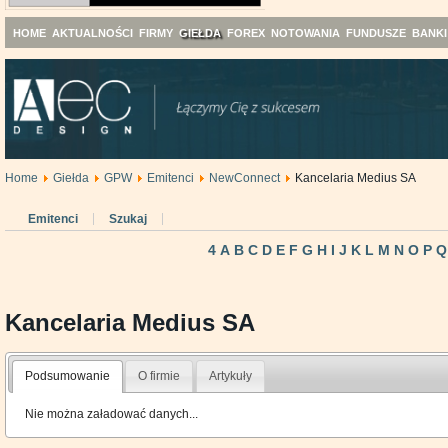
HOME
AKTUALNOŚCI
FIRMY
GIEŁDA
FOREX
NOTOWANIA
FUNDUSZE
BANKI
Home
Giełda
GPW
Emitenci
NewConnect
Kancelaria Medius SA
Emitenci
Szukaj
4
A
B
C
D
E
F
G
H
I
J
K
L
M
N
O
P
Q
Kancelaria Medius SA
Podsumowanie
O firmie
Artykuły
Nie można załadować danych...