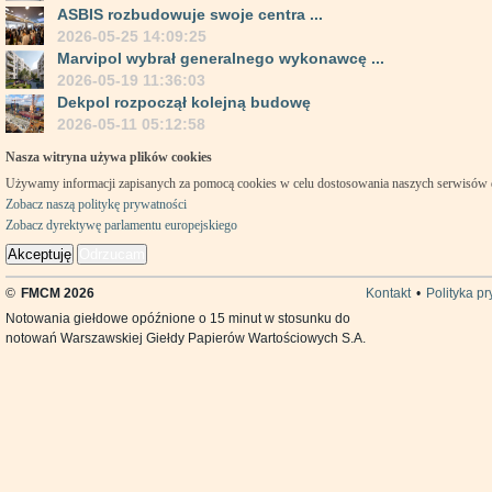
ASBIS rozbudowuje swoje centra ...
2026-05-25 14:09:25
Marvipol wybrał generalnego wykonawcę ...
2026-05-19 11:36:03
Dekpol rozpoczął kolejną budowę
2026-05-11 05:12:58
Nasza witryna używa plików cookies
Używamy informacji zapisanych za pomocą cookies w celu dostosowania naszych serwisów
Zobacz naszą politykę prywatności
Zobacz dyrektywę parlamentu europejskiego
Akceptuję
Odrzucam
©
FMCM 2026
Kontakt
•
Polityka p
Notowania giełdowe opóźnione o 15 minut w stosunku do
notowań Warszawskiej Giełdy Papierów Wartościowych S.A.