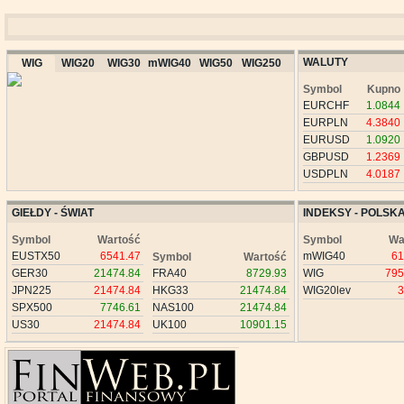
WALUTY
WIG
WIG20
WIG30
mWIG40
WIG50
WIG250
Symbol
Kupno
EURCHF
1.0844
EURPLN
4.3840
EURUSD
1.0920
GBPUSD
1.2369
USDPLN
4.0187
GIEŁDY - ŚWIAT
INDEKSY - POLSK
Symbol
Wartość
Symbol
Wa
EUSTX50
6541.47
mWIG40
61
Symbol
Wartość
GER30
21474.84
FRA40
8729.93
WIG
795
JPN225
21474.84
HKG33
21474.84
WIG20lev
3
SPX500
7746.61
NAS100
21474.84
US30
21474.84
UK100
10901.15