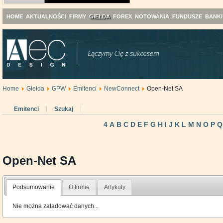
HOME
AKTUALNOŚCI
FIRMY
GIEŁDA
FOREX
NOTOWANIA
FUNDUSZE
BANKI
Home
Giełda
GPW
Emitenci
NewConnect
Open-Net SA
Emitenci
Szukaj
4
A
B
C
D
E
F
G
H
I
J
K
L
M
N
O
P
Q
Open-Net SA
Podsumowanie
O firmie
Artykuły
Nie można załadować danych...