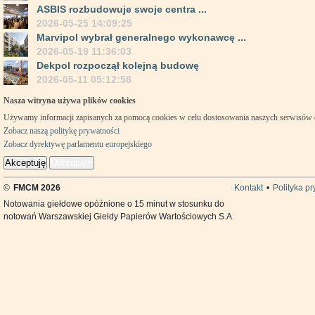
ASBIS rozbudowuje swoje centra ...
2026-05-25 14:09:25
Marvipol wybrał generalnego wykonawcę ...
2026-05-19 11:36:03
Dekpol rozpoczął kolejną budowę
2026-05-11 05:12:58
Nasza witryna używa plików cookies
Używamy informacji zapisanych za pomocą cookies w celu dostosowania naszych serwisów
Zobacz naszą politykę prywatności
Zobacz dyrektywę parlamentu europejskiego
Akceptuję
Odrzucam
©
FMCM 2026
Kontakt
•
Polityka p
Notowania giełdowe opóźnione o 15 minut w stosunku do
notowań Warszawskiej Giełdy Papierów Wartościowych S.A.