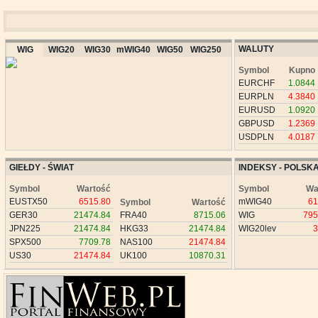
WALUTY
WIG
WIG20
WIG30
mWIG40
WIG50
WIG250
Symbol
Kupno
EURCHF
1.0844
EURPLN
4.3840
EURUSD
1.0920
GBPUSD
1.2369
USDPLN
4.0187
GIEŁDY - ŚWIAT
INDEKSY - POLSK
Symbol
Wartość
Symbol
Wa
EUSTX50
6515.80
mWIG40
61
Symbol
Wartość
GER30
21474.84
FRA40
8715.06
WIG
795
JPN225
21474.84
HKG33
21474.84
WIG20lev
3
SPX500
7709.78
NAS100
21474.84
US30
21474.84
UK100
10870.31