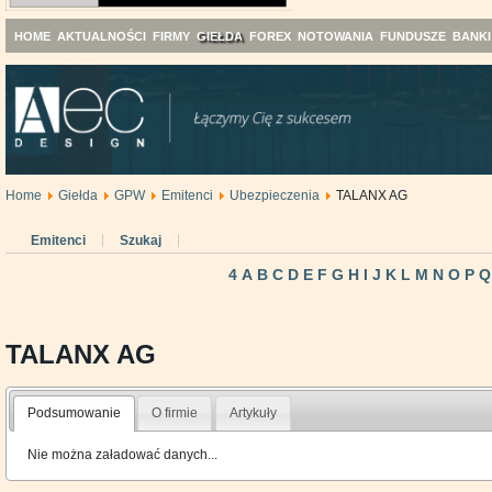
HOME
AKTUALNOŚCI
FIRMY
GIEŁDA
FOREX
NOTOWANIA
FUNDUSZE
BANKI
Home
Giełda
GPW
Emitenci
Ubezpieczenia
TALANX AG
Emitenci
Szukaj
4
A
B
C
D
E
F
G
H
I
J
K
L
M
N
O
P
Q
TALANX AG
Podsumowanie
O firmie
Artykuły
Nie można załadować danych...