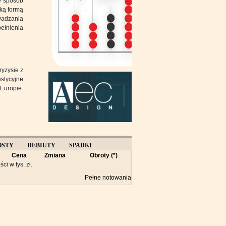
w sposób
aką formą
wadzania
ełnienia
ryzysie z
estycyjne
 Europie.
OSTY
DEBIUTY
SPADKI
Cena
Zmiana
Obroty (*)
Y
ści w tys. zł.
Pełne notowania