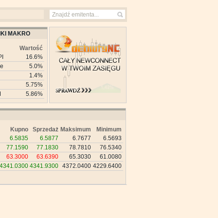
KI MAKRO
Wartość
PI
16.6%
ie
5.0%
1.4%
5.75%
M
5.86%
Kupno
Sprzedaż
Maksimum
Minimum
6.5835
6.5877
6.7677
6.5693
77.1590
77.1830
78.7810
76.5340
63.3000
63.6390
65.3030
61.0080
4341.0300
4341.9300
4372.0400
4229.6400