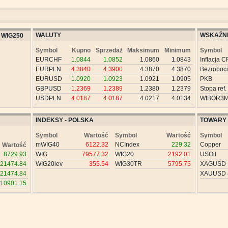
WALUTY
WSKAŹNI
WIG250
Symbol
Kupno
Sprzedaż
Maksimum
Minimum
Symbol
EURCHF
1.0844
1.0852
1.0860
1.0843
Inflacja C
EURPLN
4.3840
4.3900
4.3870
4.3870
Bezroboc
EURUSD
1.0920
1.0923
1.0921
1.0905
PKB
GBPUSD
1.2369
1.2389
1.2380
1.2379
Stopa ref.
USDPLN
4.0187
4.0187
4.0217
4.0134
WIBOR3
INDEKSY - POLSKA
TOWARY
Symbol
Wartość
Symbol
Wartość
Symbol
mWIG40
6122.32
NCIndex
229.32
Copper
Wartość
8729.93
WIG
79577.32
WIG20
2192.01
USOil
21474.84
WIG20lev
355.54
WIG30TR
5795.75
XAGUSD
21474.84
XAUUSD
10901.15