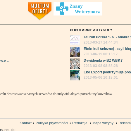
POPULARNE ARTYKUŁY
.
Tauron Polska S.A. - analiza 
2013-03-27 14:44:34
Efekt kuli śnieżnej - czyli kłop
2013-06-19 06:13:17
cę ...
Dywidenda w BZ WBK?
2013-03-08 08:58:28
Eko Export podtrzymuje pro
2013-05-06 10:18:01
celu dostosowania naszych serwisów do indywidualnych potrzeb użytkowników.
Kontakt
•
Polityka prywatności
•
Redakcja
•
Mapa witryny
•
Reklam
osunku do