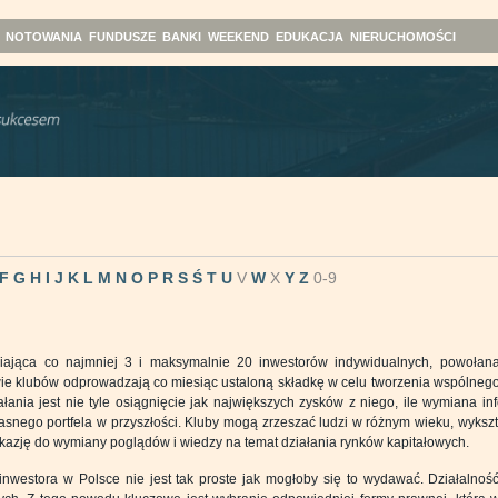
NOTOWANIA
FUNDUSZE
BANKI
WEEKEND
EDUKACJA
NIERUCHOMOŚCI
F
G
H
I
J
K
L
M
N
O
P
R
S
Ś
T
U
V
W
X
Y
Z
0-9
upiająca co najmniej 3 i maksymalnie 20 inwestorów indywidualnych, powołan
e klubów odprowadzają co miesiąc ustaloną składkę w celu tworzenia wspólnego 
ania jest nie tyle osiągnięcie jak największych zysków z niego, ile wymiana inf
asnego portfela w przyszłości. Kluby mogą zrzeszać ludzi w różnym wieku, wykszt
okazję do wymiany poglądów i wiedzy na temat działania rynków kapitałowych.
nwestora w Polsce nie jest tak proste jak mogłoby się to wydawać. Działalność