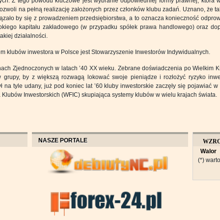
ych. Z tego powodu kluczowe jest wybranie odpowiedniej formy prawnej, która 
pozwoli na pełną realizację założonych przez członków klubu zadań. Uznano, że t
iązało by się z prowadzeniem przedsiębiorstwa, a to oznacza konieczność odpro
okiego kapitału zakładowego (w przypadku spółek prawa handlowego) oraz dop
kiej działalności.
 klubów inwestora w Polsce jest Stowarzyszenie Inwestorów Indywidualnych.
anach Zjednoczonych w latach ’40 XX wieku. Zebrane doświadczenia po Wielkim K
ę w grupy, by z większą rozwagą lokować swoje pieniądze i rozłożyć ryzyko inw
na tyle udany, już pod koniec lat ’60 kluby inwestorskie zaczęły się pojawiać w
Klubów Inwestorskich (WFIC) skupiająca systemy klubów w wielu krajach świata.
NASZE PORTALE
WZR
Walor
OBROT
(*) warto