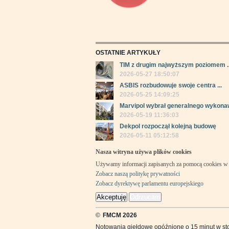
OSTATNIE ARTYKUŁY
TIM z drugim najwyższym poziomem ..
2026-05-27 18:50:07
ASBIS rozbudowuje swoje centra ...
2026-05-25 14:09:25
Marvipol wybrał generalnego wykonaw
2026-05-19 11:36:03
Dekpol rozpoczął kolejną budowę
2026-05-11 05:12:58
Nasza witryna używa plików cookies
Używamy informacji zapisanych za pomocą cookies w 
Zobacz naszą politykę prywatności
Zobacz dyrektywę parlamentu europejskiego
Akceptuję
Odrzucam
©
FMCM 2026
Notowania giełdowe opóźnione o 15 minut w st