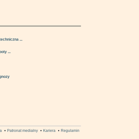
techniczna ...
oty ...
gnozy
a
•
Patronat medialny
•
Kariera
•
Regulamin