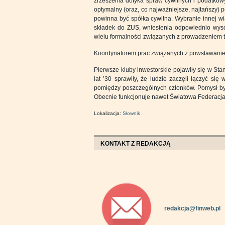
zrzeszenia dotyka spraw cywilnych i podatkow
optymalny (oraz, co najważniejsze, najtańszy) 
powinna być spółka cywilna. Wybranie innej w
składek do ZUS, wniesienia odpowiednio wys
wielu formalności związanych z prowadzeniem ta
Koordynatorem prac związanych z powstawaniem
Pierwsze kluby inwestorskie pojawiły się w St
lat ’30 sprawiły, że ludzie zaczęli łączyć si
pomiędzy poszczególnych członków. Pomysł był 
Obecnie funkcjonuje nawet Światowa Federacja 
Lokalizacja:
Słownik
KONTAKT Z REDAKCJĄ
redakcja@finweb.pl