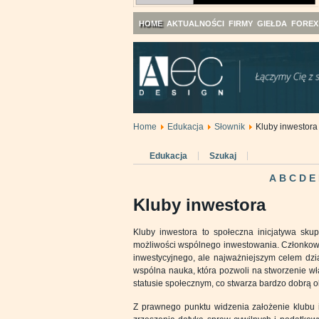
HOME
AKTUALNOŚCI
FIRMY
GIEŁDA
FOREX
Home
Edukacja
Słownik
Kluby inwestora
Edukacja
Szukaj
A
B
C
D
E
Kluby inwestora
Kluby inwestora to społeczna inicjatywa sk
możliwości wspólnego inwestowania. Członkowi
inwestycyjnego, ale najważniejszym celem dział
wspólna nauka, która pozwoli na stworzenie wł
statusie społecznym, co stwarza bardzo dobrą 
Z prawnego punktu widzenia założenie klubu i