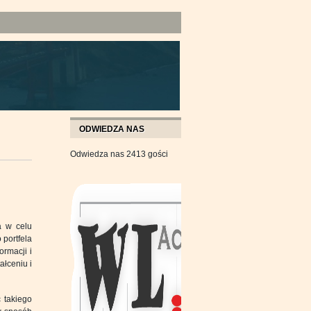
ODWIEDZA NAS
Odwiedza nas 2413 gości
a w celu
portfela
ormacji i
ałceniu i
 takiego