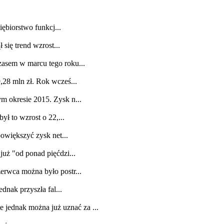
ębiorstwo funkcj...
się trend wzrost...
zasem w marcu tego roku...
,28 mln zł. Rok wcześ...
m okresie 2015. Zysk n...
ł to wzrost o 22,...
owiększyć zysk net...
uż "od ponad pięćdzi...
erwca można było postr...
dnak przyszła fal...
jednak można już uznać za ...