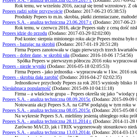
Pepees S.A. - analiza techniczna 02.09.2017 r.
(Dodano: 2017-09-02 
Rok temu, we wrześniu 2016, zaczął się trend wzrostowy. Z okol
Pepees radzi sobie przyzwoicie
(Dodano: 2017-06-23 05:38:53)
Produkty Pepees to m.in. skrobia, płatki ziemniaczane, maltode
Pepees S.A. - analiza techniczna 23.06.2017 r.
(Dodano: 2017-06-23 
Rok temu, w czerwcu 2016, akcje Pepees stały z ceną dość nisko
Pepees idzie do przodu
(Dodano: 2017-03-29 02:02:00)
Pod koniec sierpnia minionego roku akcje Pepees można było 
Pepees - bazując na skrobii
(Dodano: 2017-01-19 20:51:28)
Firma Pepees zanotowała w ciągu pierwszych trzech kwartałów 
Pepees - dobre dane, w skrobii siła
(Dodano: 2016-10-06 17:54:56)
Spółka Pepees w pierwszym półroczu 2016 roku wypracowała 65
Pepees - niezłe wyniki
(Dodano: 2016-05-18 02:05:53)
Firma Pepees - jako jednostka - wypracowała w I kw. 2016 roku
Pepees - skrobia dała zarobić
(Dodano: 2016-04-27 02:02:35)
Jednostkowe przychody Pepees za rok 2015 wyniosły blisko 108 
Niesłabnąca popularność
(Dodano: 2015-09-10 04:11:18)
Firma – a właściwie grupa – Pepees określa się jako "wiodący
Pepees S.A. - analiza techniczna 08.09.2015r.
(Dodano: 2015-09-09 0
Notowania akcji Pepees S.A. na GPW podążają w tym roku w ko
Pepees S.A. - analiza techniczna 08.05.2015r.
(Dodano: 2015-05-08 0
Na wykresie Pepees S.A. mieliśmy jesienią ubiegłego roku próby
Pepees S.A. - analiza techniczna 28.11.2014 r.
(Dodano: 2014-11-28 
Zarówno MACD, jak i TRIX wygenerowały stosunkowo niedawno
Pepees S.A. - analiza techniczna 13.03.2014r.
(Dodano: 2014-03-13 0