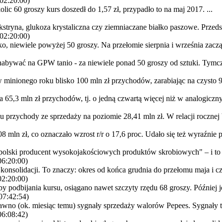
02:20:00)
ic 60 groszy kurs doszedł do 1,57 zł, przypadło to na maj 2017. ...
kstryna, glukoza krystaliczna czy ziemniaczane białko paszowe. Przedsi
02:20:00)
, niewiele powyżej 50 groszy. Na przełomie sierpnia i września zaczął 
nabywać na GPW tanio - za niewiele ponad 50 groszy od sztuki. Tymc
minionego roku blisko 100 mln zł przychodów, zarabiając na czysto 9
,3 mln zł przychodów, tj. o jedną czwartą więcej niż w analogiczny
 przychody ze sprzedaży na poziomie 28,41 mln zł. W relacji rocznej by
mln zł, co oznaczało wzrost r/r o 17,6 proc. Udało się też wyraźnie p
 polski producent wysokojakościowych produktów skrobiowych" – i to j
6:20:00)
nsolidacji. To znaczy: okres od końca grudnia do przełomu maja i cz
2:20:00)
 podbijania kursu, osiągano nawet szczyty rzędu 68 groszy. Później je
07:42:54)
 (ok. miesiąc temu) sygnały sprzedaży walorów Pepees. Sygnały te 
6:08:42)