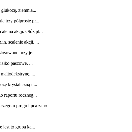
 glukozę, ziemnia...
 trzy półproste pr...
lenia akcji. Otóż pl...
. scalenie akcji. ...
tosowane przy je...
iałko paszowe. ...
maltodekstrynę, ...
ę krystaliczną i ...
o raportu roczneg...
zego u progu lipca zano...
jest to grupa ka...