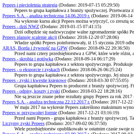
Pepees i pięcioletnia strategia
(Dodano: 2019-07-15 05:29:50)
Pepees to grupa kapitałowa z branży spożywczej. Przetwarza zie
Pepees S.A. - analiza techniczna 14.06.2019 r.
(Dodano: 2019-06-14 
Na wykresie kursu akcji Pepees można wytyczyć, co zresztą ucz
Pepees - dziś NWZ
(Dodano: 2019-01-15 07:41:15)
Dziś odbędzie się nadzwyczajne walne zgromadzenie spółki Pep
Pepees planuje scalenie akcji
(Dodano: 2018-12-20 07:28:06)
Władze spółki Pepees poinformowały, iż 15 stycznia 2019 odbęd
ARAS, Borda i żywność na GPW
(Dodano: 2018-09-22 20:36:50)
Przed nami cztery przedsiębiorstwa z GPW, które wiele różni, a
Pepees - skrobia i gotówka
(Dodano: 2018-09-14 06:17:29)
Pepees to grupa kapitałowa z sektora spożywczego. Produkuje s
Pepees - o eksporcie i zyskach
(Dodano: 2018-06-26 06:25:24)
Pepees to grupa kapitałowa z sektora spożywczego. Jej nisza je
Pepees - zyski i kwestie księgowe
(Dodano: 2018-03-30 07:55:05)
Grupa kapitałowa Pepees to producent z branży spożywczej. Firm
Pepees - odpisy, koszty i zyski
(Dodano: 2018-03-22 18:28:16)
Nie są jeszcze znane pełne rezultaty grupy Pepees za rok 2017 
Pepees S.A. - analiza techniczna 22.12.2017 r.
(Dodano: 2017-12-22 
W maju 2017 na wykresie Pepees zakreślono maksimum wynosząc
Pepees w przyzwoitej formie
(Dodano: 2017-12-21 03:16:19)
Przed nami Pepees - grupa kapitałowa z branży spożywczej. Tak 
Liczymy zyski Pepees
(Dodano: 2017-09-02 06:37:50)
Wiele przedsiębiorstw opublikowało w ostatnim czasie swoje rap