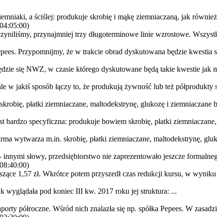
mniaki, a ściślej: produkuje skrobię i mąkę ziemniaczaną, jak również
04:05:00)
yniliśmy, przynajmniej trzy długoterminowe linie wzrostowe. Wszystkie
ees. Przypomnijmy, że w trakcie obrad dyskutowana będzie kwestia sca
zie się NWZ, w czasie którego dyskutowane będą takie kwestie jak m.in
le w jakiś sposób łączy to, że produkują żywność lub też półprodukty s
krobię, płatki ziemniaczane, maltodekstrynę, glukozę i ziemniaczane b
st bardzo specyficzna: produkuje bowiem skrobię, płatki ziemniaczane, 
a wytwarza m.in. skrobię, płatki ziemniaczane, maltodekstrynę, glukoz
- innymi słowy, przedsiębiorstwo nie zaprezentowało jeszcze formalneg
08:40:00)
e 1,57 zł. Wkrótce potem przyszedł czas redukcji kursu, w wyniku c
wyglądała pod koniec III kw. 2017 roku jej struktura: ...
orty półroczne. Wśród nich znalazła się np. spółka Pepees. W zasadzie 